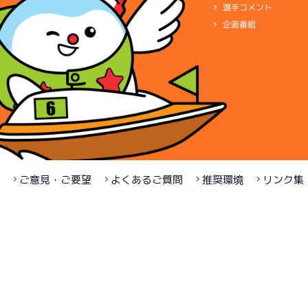
選手コメント
07/17
3R
企画番組
４日目
サンライズＸ戦
11R
07/27
予選特選
５日目
8R
一般
2R
サンライズＷ戦
07/18
5R
５日目
サンライズＺ戦
7R
07/28
一般
最終日
9R
アシ夢特選
ご意見・ご要望
よくあるご質問
推奨環境
リンク集
6R
一般
07/19
短評
基本は好バラ
最終日
-
電気
…
電気一式
キャブ
…
キ
ペラ
…
プロペラ
ギヤ
…
ギヤ
短評
調整にアタリ
電気
…
電気一式
キャブ
…
キ