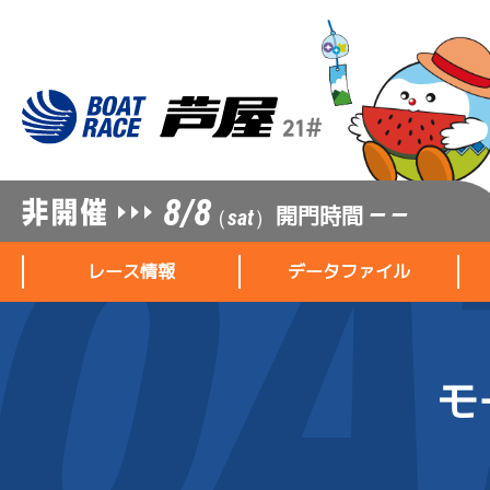
8/8
開門時間
— —
（sat）
レース情報
データファイル
モ
レース情報
データファイル