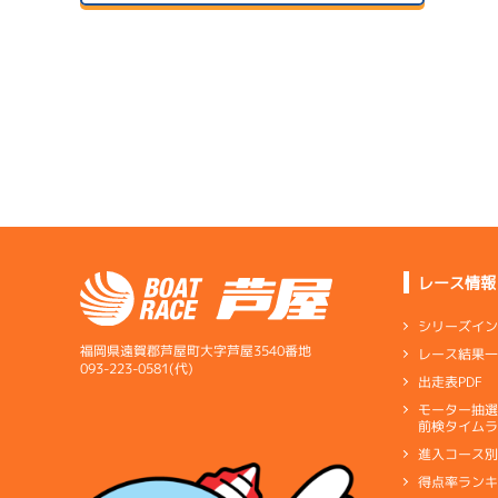
２日目
B1
/
3482
サンラ
金子 猛志
予
07/14
初日
サンラ
5.00
全国勝率
07/24
予
4.42
２日目
B1
/
5263
当地勝率
1
花田 凱成
08/04
予
３日目
Ａ
前節評価
1
4.19
全国勝率
準
07/15
3.37
２日目
B1
/
5344
当地勝率
サンラ
谷口 丞
07/25
３日目
Ａ
前節評価
レース情報
サンラ
08/05
5.05
全国勝率
最終日
シリーズイ
2.13
当地勝率
1
福岡県遠賀郡芦屋町大字芦屋3540番地
レース結果
選
07/16
093-223-0581(代)
出走表PDF
３日目
Ｂ
前節評価
サンラ
1
07/26
モーター抽
短評
アタリ
予
前検タイムラ
４日目
進入コース
電気
…
電気一式
キ
得点率ラン
ペラ
…
プロペラ
ギ