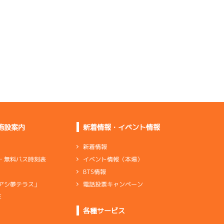
さそうです
乗った体感はパワーが
ありそう
出足寄りでピット離れ
も良かった
離れは持つが伸びでや
られている
バランス取れて全体的
にまずまず
悪くはないけど少し外
していた
施設案内
新着情報・イベント情報
ペラ調整したけど下が
っていた
新着情報
イベント情報（本場）
・無料バス時刻表
出ていくことはないが
BTS情報
少しずついい
電話投票キャンペーン
アシ夢テラス」
足自体はいいが乗りづ
らさがある
E
ンダ
…
シリンダケース
シャフト
…
クランクシャフト
各種サービス