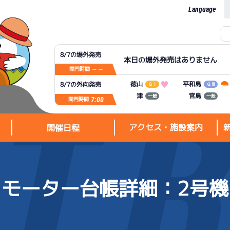
Language
8/7の場外発売
本日の場外発売はありません
— —
開門時間
平和島
徳山
8/7の外向発売
ＧⅠ
ＧⅢ
宮島
津
一般
一般
7:00
開門時間
アクセス・施設案内
開催日程
モーター台帳詳細
：2号機
アクセス・