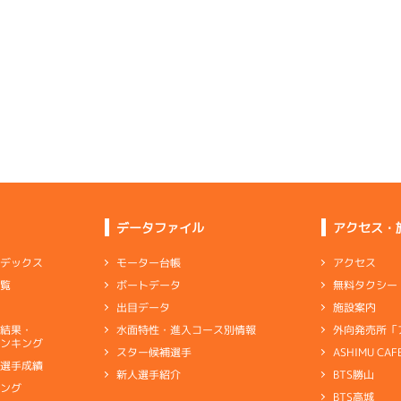
予選
(追い風)
4
.08
１
3m
6.84
3cm
0.0
4R
南西
3
.15
６
4m
6.88
9R
北東
イズＹ戦
(追い風)
差 し
3cm
0.0
選特賞
(向い風)
4
.18
４
1m
6.82
4cm
-0.5
2R
北西
イズＷ戦
(追い風)
2
.14
２
2m
6.85
1cm
0.0
9R
北西
1
.18
５
3m
6.83
6R
北西
選特賞
(追い風)
2cm
0.0
一般
(追い風)
5
.19
６
4m
6.85
3cm
-0.5
0R
北西
選特賞
(追い風)
-
-
-
-
-
4cm
-0.5
6
.08
４
4m
6.92
-
-
0R
北
-
-
-
優勝戦
(左横風)
2
.19
６
2m
6.80
4cm
-0.5
3R
西
イズＸ戦
(追い風)
5
.12
４
3m
6.91
2cm
0.0
8R
南西
4
.11
６
1m
6.86
4R
東
予選
(追い風)
3cm
0.0
データファイル
アクセス・
イズＹ戦
(向い風)
-
-
-
-
-
1cm
-0.5
-
-
2
.13
２
6m
6.89
-
-
-
アクセス
モーター台帳
ンデックス
7R
西
3
.19
６
4m
6.85
1R
東
予選
(追い風)
無料タクシー
ボートデータ
一覧
6cm
0.0
抜戦
(向い風)
5
.14
４
1m
6.82
4cm
-0.5
1R
西
施設案内
出目データ
イズＶ戦
(追い風)
3
.22
４
5m
6.97
1cm
0.0
1R
西
外向発売所「
水面特性・進入コース別情報
選結果・
を出した４日目から「めっちゃ出ている」
選特選
(追い風)
ンキング
5cm
0.0
ASHIMU CAF
スター候補選手
3
.15
１
3m
6.81
7R
北西
別選手成績
BTS勝山
新人選手紹介
ャブ
…
キャブレタ
ピストン
…
ピストン
リング
…
ピストンリング
シリ
予選
(追い風)
-
-
-
-
-
まくり
3cm
0.0
キング
ヤ
…
ギヤケース
キャリボ
…
キャリアボデー
-
-
BTS高城