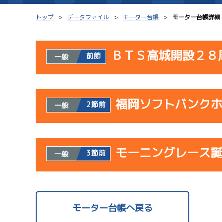
トップ
データファイル
モーター台帳
モーター台帳詳細
ＢＴＳ高城開設２８
前節
一般
シリーズインデックス
モーター台帳
使用者情報
レース結果一覧
ボートデータ
福岡ソフトバンク
開催日
レ
2節前
一般
出走表PDF
出目データ
モーター抽選結果・
サンラ
水面特性・進入コ
使用者情報
08/02
前検タイムランキング
モーニングレース
開催日
レ
3節前
一般
初日
進入コース別選手成績
スター候補選手
予
使用者情報
07/23
開催日
レ
モーター台帳へ戻る
初日
08/03