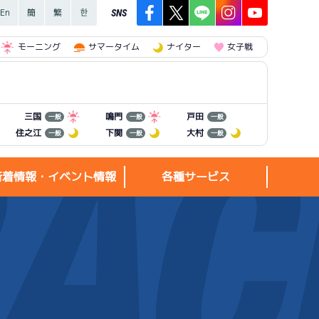
SNS
モーニング
サマータイム
ナイター
女子戦
三国
鳴門
戸田
一般
一般
一般
住之江
下関
大村
一般
一般
一般
新着情報・イベント情報
各種サービス
新着情報・
各種サービス
イベント情報