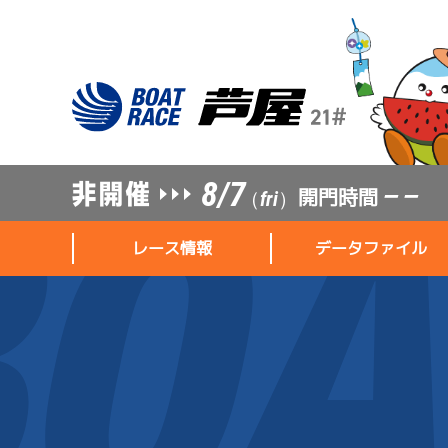
8/7
開門時間
— —
（fri）
レース情報
データファイル
レース情報
データファイル