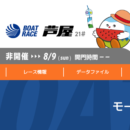
8/9
開門時間
— —
（sun）
レース情報
データファイル
モ
レース情報
データファイル