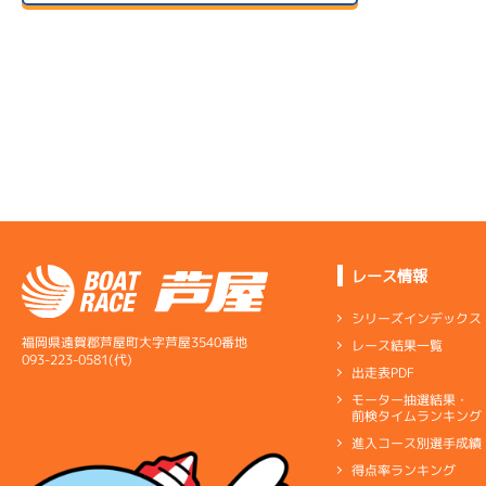
ドリームレース
3R
サンライズＸ戦
07/14
-
初日
8R
07/24
予選
２日目
A1
/
4236
8R
松村 敏
予選
3R
サンライズＸ戦
7.24
全国勝率
07/15
3R
8.14
２日目
A2
/
4413
当地勝率
サンライズＸ戦
10R
水摩 敦
07/25
予選特賞
３日目
Ｄ
前節評価
レース情報
5.89
-
全国勝率
シリーズインデックス
3R
4.90
当地勝率
サンライズＸ戦
福岡県遠賀郡芦屋町大字芦屋3540番地
レース結果一覧
07/16
093-223-0581(代)
短評
本体整備の効
出走表PDF
３日目
Ｃ
前節評価
モーター抽選結果・
-
電気
…
電気一式
キャブ
…
キ
前検タイムランキング
ペラ
…
プロペラ
ギヤ
…
ギヤ
進入コース別選手成績
得点率ランキング
5R