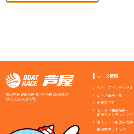
２日目
B1
/
4253
1R
サンライズＶ戦
西川 真人
-
07/14
初日
4.26
全国勝率
7R
3R
予選
5.14
当地勝率
サンライズＸ戦
08/04
３日目
Ｂ
前節評価
-
-
07/15
２日目
B2
/
3955
10R
眞田 英二
3R
予選特賞
レース情報
サンライズＸ戦
08/05
4.98
全国勝率
最終日
シリーズインデックス
1R
4.79
当地勝率
7R
サンライズＶ戦
福岡県遠賀郡芦屋町大字芦屋3540番地
レース結果一覧
一般
07/16
093-223-0581(代)
出走表PDF
３日目
Ｂ
前節評価
5R
モーター抽選結果・
短評
目立っていい
サンライズＺ戦
前検タイムランキング
進入コース別選手成績
電気
…
電気一式
キャブ
…
キ
得点率ランキング
5R
ペラ
…
プロペラ
ギヤ
…
ギヤ