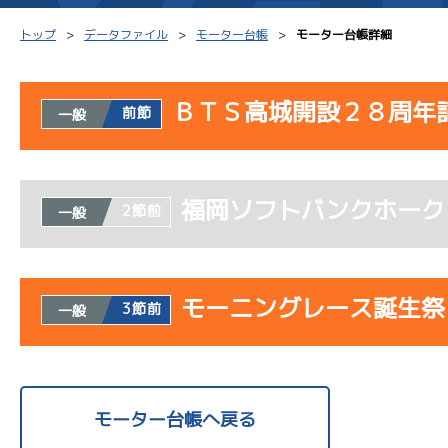
トップ
データファイル
モーター台帳
モーター台帳詳細
ＢＴＳ高城開設２８周年
前節
一般
シリーズインデックス
モーター台帳
得点率
使用者情報
レース結果一覧
ボートデータ
選手コ
福岡ソフトバンクホーク
開催日
レース
2節前
一般
出走表PDF
出目データ
企画番
1R
モーター抽選結果・
サンライズＶ戦
水面特性・進入コース別
08/02
前検タイムランキング
モーニングレース誕生祭
3節前
一般
初日
進入コース別選手成績
スター候補選手
7R
予選
使用者情報
開催日
レース
4R
モーター台帳へ戻る
サンライズＹ戦
08/03