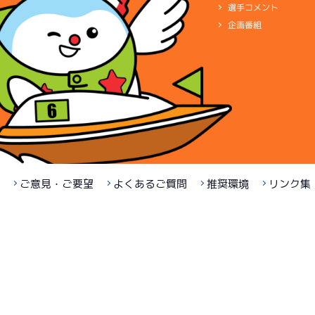
サンライズＺ戦
選手コメント
07/17
企画番組
４日目
-
3R
サンライズＸ戦
07/18
５日目
-
ご意見・ご要望
よくあるご質問
推奨環境
リンク集
1R
サンライズＶ戦
07/19
最終日
7R
一般
短評
中堅上位級だ
電気
…
電気一式
キャブ
…
キ