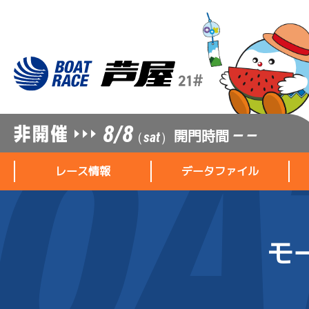
8/8
開門時間
— —
（sat）
レース情報
データファイル
モ
レース情報
データファイル