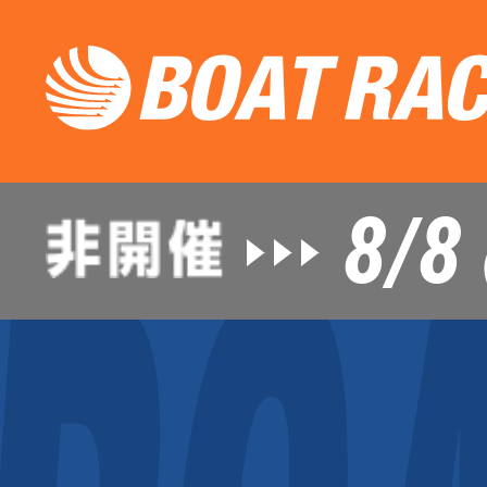
8/8
（