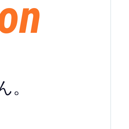
ion
ん。