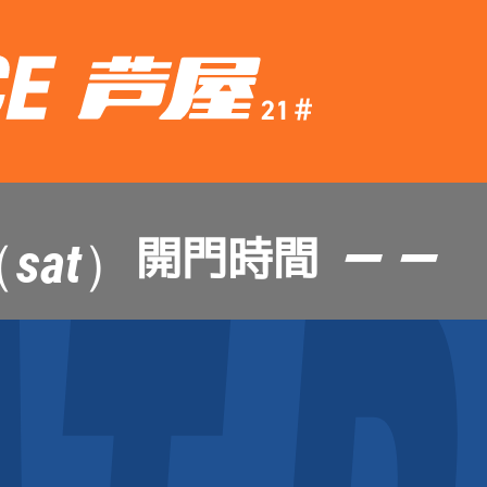
— —
開門時間
sat）