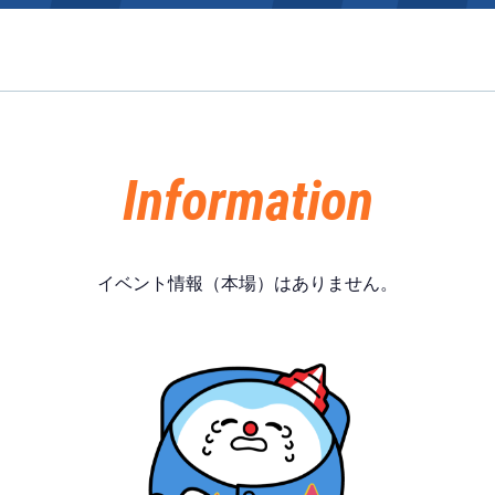
施設案内
得点率ランキング
新人選手紹介
アクセス
Information
選手コメント
無料タクシー・無料バス
企画番組
施設案内
イベント情報（本場）はありません。
ース別情報
外向発売所「アシ夢テラ
ASHIMU CAFE