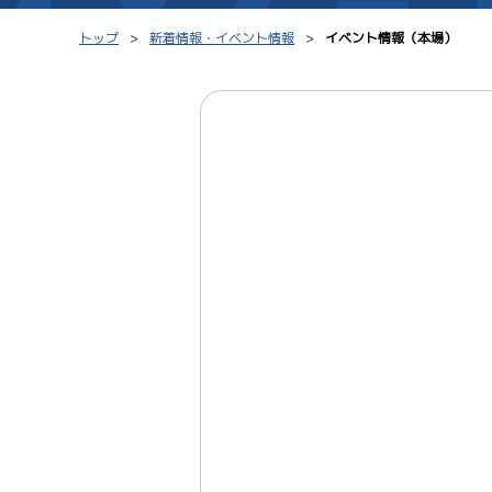
トップ
新着情報・イベント情報
イベント情報（本場）
シリーズインデックス
モーター台帳
レース結果一覧
ボートデータ
出走表PDF
出目データ
モーター抽選結果・
水面特性・進入コ
前検タイムランキング
進入コース別選手成績
スター候補選手