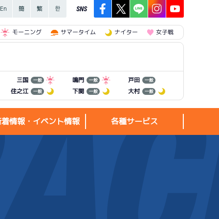
SNS
モーニング
サマータイム
ナイター
女子戦
三国
鳴門
戸田
一般
一般
一般
住之江
下関
大村
一般
一般
一般
新着情報・イベント情報
各種サービス
新着情報・
各種サービス
イベント情報