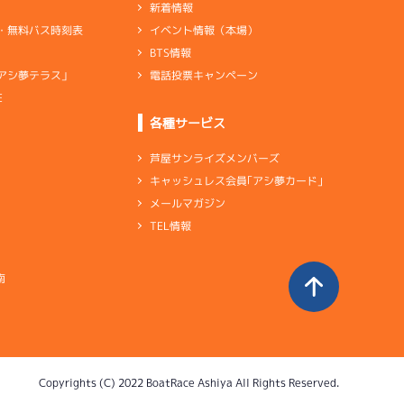
新着情報
イベント情報（本場）
・無料バス時刻表
BTS情報
電話投票キャンペーン
アシ夢テラス」
E
各種サービス
芦屋サンライズメンバーズ
キャッシュレス会員｢アシ夢カード｣
メールマガジン
TEL情報
南
Copyrights (C) 2022 BoatRace Ashiya All Rights Reserved.