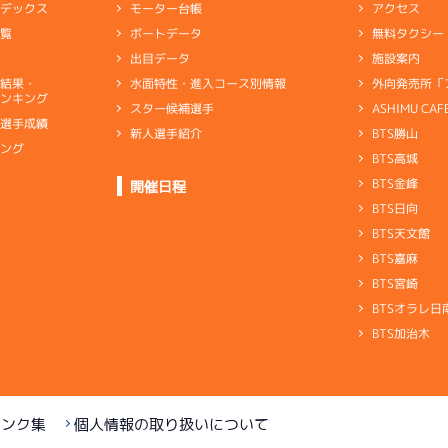
アクセス
モーター台帳
ンデックス
無料タクシー
ボートデータ
一覧
施設案内
出目データ
外向発売所「
水面特性・進入コース別情報
選結果・
ンキング
ASHIMU CAF
スター候補選手
別選手成績
BTS勝山
新人選手紹介
キング
BTS高城
ト
BTS金峰
開催日程
BTS日向
BTS天文館
BTS嘉麻
BTS宮崎
BTSオラレ日
BTS加治木
リンク集
個人情報の取り扱いについて