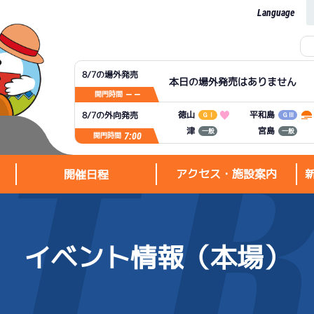
Language
8/7の場外発売
本日の場外発売はありません
— —
開門時間
平和島
徳山
8/7の外向発売
ＧⅠ
ＧⅢ
宮島
津
一般
一般
7:00
開門時間
アクセス・施設案内
開催日程
イベント情報（本場）
アクセス・