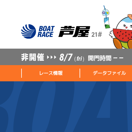
8/7
開門時間
— —
（fri）
レース情報
データファイル
レース情報
データファイル