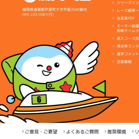
シリーズイ
福岡県遠賀郡芦屋町大字芦屋3540番地
レース結果
093-223-0581(代)
出走表PDF
モーター抽
前検タイムラ
進入コース
得点率ラン
選手コメン
企画番組
ご意見・ご要望
よくあるご質問
推奨環境