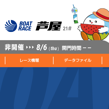
8/6
開門時間
— —
（thu）
レース情報
データファイル
レース情報
データファイル