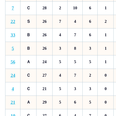
7
Ｃ
28
2
10
6
1
22
Ｓ
26
7
4
6
2
33
Ｂ
26
4
7
6
1
5
Ｂ
26
3
8
3
1
56
Ａ
24
5
5
5
1
24
Ｃ
27
4
7
2
0
4
Ｃ
21
5
3
3
0
21
Ａ
29
5
6
5
0
10
Ｃ
27
6
4
7
0