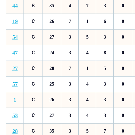
44
Ｂ
35
4
7
3
0
19
Ｃ
26
7
1
6
0
54
Ｃ
27
3
5
3
0
47
Ｃ
24
3
4
8
0
27
Ｃ
28
7
1
5
0
57
Ｃ
25
3
4
3
0
1
Ｃ
26
3
4
3
0
53
Ｃ
27
3
4
3
0
28
Ｃ
35
3
5
7
0