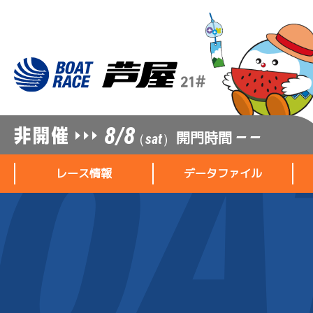
8/8
開門時間
— —
（sat）
レース情報
データファイル
レース情報
データファイル