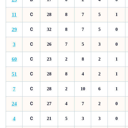
11
Ｃ
28
8
7
5
1
29
Ｃ
32
8
7
5
0
3
Ｃ
26
7
5
3
0
60
Ｃ
23
2
8
2
1
51
Ｃ
28
8
4
2
1
7
Ｃ
28
2
10
6
1
24
Ｃ
27
4
7
2
0
4
Ｃ
21
5
3
3
0