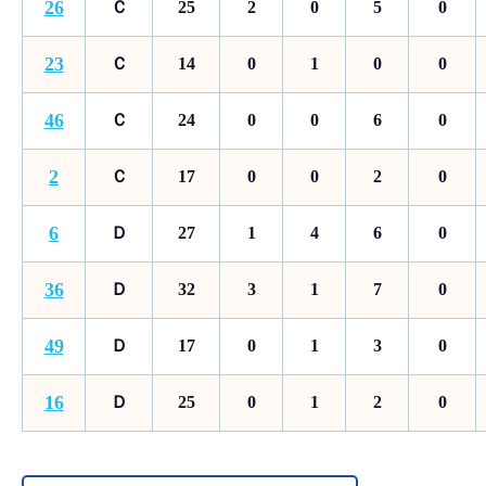
26
Ｃ
25
2
0
5
0
23
Ｃ
14
0
1
0
0
46
Ｃ
24
0
0
6
0
2
Ｃ
17
0
0
2
0
6
Ｄ
27
1
4
6
0
36
Ｄ
32
3
1
7
0
49
Ｄ
17
0
1
3
0
16
Ｄ
25
0
1
2
0