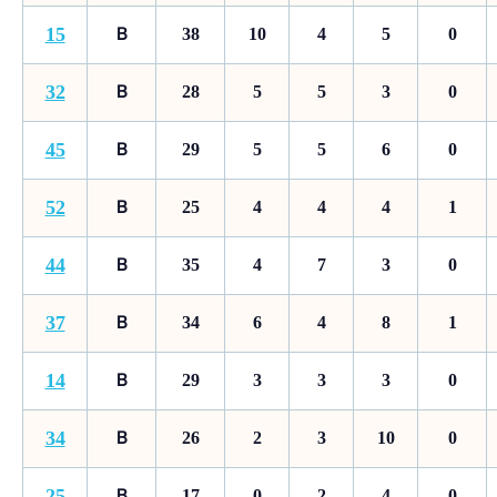
15
Ｂ
38
10
4
5
0
32
Ｂ
28
5
5
3
0
45
Ｂ
29
5
5
6
0
52
Ｂ
25
4
4
4
1
44
Ｂ
35
4
7
3
0
37
Ｂ
34
6
4
8
1
14
Ｂ
29
3
3
3
0
34
Ｂ
26
2
3
10
0
25
Ｂ
17
0
2
4
0