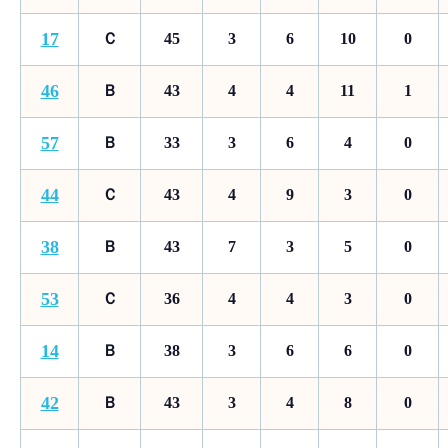
17
Ｃ
45
3
6
10
0
46
Ｂ
43
4
4
11
1
57
Ｂ
33
3
6
4
0
44
Ｃ
43
4
9
3
0
38
Ｂ
43
7
3
5
0
53
Ｃ
36
4
4
3
0
14
Ｂ
38
3
6
6
0
42
Ｂ
43
3
4
8
0