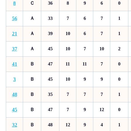
8
Ｃ
36
8
9
6
0
56
Ａ
33
7
6
7
1
21
Ａ
39
10
6
7
1
37
Ａ
45
10
7
10
2
41
Ｂ
47
11
11
7
0
3
Ｂ
45
10
9
9
0
48
Ｂ
35
7
7
7
1
45
Ｂ
47
7
9
12
0
32
Ｂ
48
12
9
4
1