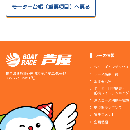
モーター台帳（重要項目）へ戻る
レース情報
シリーズインデックス
福岡県遠賀郡芦屋町大字芦屋3540番地
レース結果一覧
093-223-0581(代)
出走表PDF
モーター抽選結果・
前検タイムランキング
進入コース別選手成績
得点率ランキング
選手コメント
企画番組