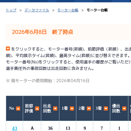
トップ
データファイル
モーター台帳
モーター台帳
2026年6月8日 終了時点
シリーズインデックス
モーター台帳
得点率
をクリックすると、モーター番号(昇順)、前節評価（昇順）、出走回数
順)、平均展示タイム(昇順)、最高タイム(昇順)に並び替えできます
レース結果一覧
ボートデータ
選手コ
モーター番号(No)をクリックすると、使用選手の履歴がご覧いただ
選手責任外の事故回数は出走回数に含みません。
出走表PDF
出目データ
企画番
※ 現モーターの使用開始：2026年04月16日
モーター抽選結果・
水面特性・進入コース別
前検タイムランキング
進入コース別選手成績
スター候補選手
前節
出走
優出
No
1着
2着
3着
評価
回数
回数
43
Ａ
36
13
9
7
1