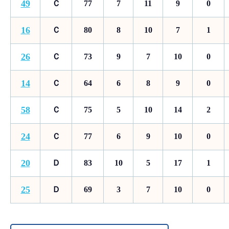
49
Ｃ
77
7
11
9
0
16
Ｃ
80
8
10
7
1
26
Ｃ
73
9
7
10
0
14
Ｃ
64
6
8
9
0
58
Ｃ
75
5
10
14
2
24
Ｃ
77
6
9
10
0
20
Ｄ
83
10
5
17
1
25
Ｄ
69
3
7
10
0