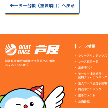
モーター台帳（重要項目）へ戻る
レース情報
シリーズインデックス
福岡県遠賀郡芦屋町大字芦屋3540番地
レース結果一覧
093-223-0581(代)
出走表PDF
モーター抽選結果・
前検タイムランキング
進入コース別選手成績
得点率ランキング
選手コメント
企画番組