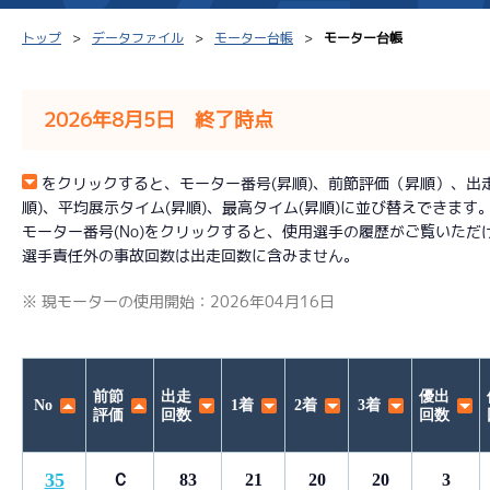
トップ
データファイル
モーター台帳
モーター台帳
2026年8月5日 終了時点
シリーズインデックス
モーター台帳
得点率
をクリックすると、モーター番号(昇順)、前節評価（昇順）、出走回数
順)、平均展示タイム(昇順)、最高タイム(昇順)に並び替えできます
レース結果一覧
ボートデータ
選手コ
モーター番号(No)をクリックすると、使用選手の履歴がご覧いただ
選手責任外の事故回数は出走回数に含みません。
出走表PDF
出目データ
企画番
※ 現モーターの使用開始：2026年04月16日
モーター抽選結果・
水面特性・進入コース別
前検タイムランキング
進入コース別選手成績
スター候補選手
前節
出走
優出
No
1着
2着
3着
評価
回数
回数
35
Ｃ
83
21
20
20
3