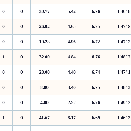
0
0
30.77
5.42
6.76
1'46"8
0
0
26.92
4.65
6.75
1'47"8
0
0
19.23
4.96
6.72
1'47"2
1
0
32.00
4.84
6.76
1'48"2
0
0
28.00
4.40
6.74
1'47"1
0
0
8.00
3.40
6.75
1'48"3
0
0
4.00
2.52
6.76
1'49"2
1
0
41.67
6.17
6.69
1'46"3