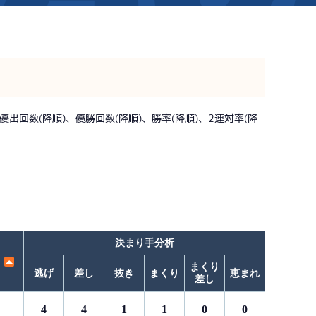
新着情報
芦屋サンライズメンバーズ
イベント情報（本場）
キャッシュレス会員｢アシ夢カー
BTS勝山
出回数(降順)、優勝回数(降順)、勝率(降順)、2連対率(降
BTS情報
メールマガジン
時刻表
BTS高城
電話投票キャンペーン
TEL情報
BTS金峰
ス」
BTS日向
BTS天文館
決まり手分析
まくり
逃げ
差し
抜き
まくり
恵まれ
差し
4
4
1
1
0
0