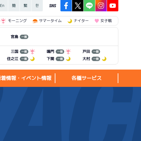
SNS
モーニング
サマータイム
ナイター
女子戦
宮島
一般
三国
鳴門
戸田
一般
一般
一般
住之江
下関
大村
一般
一般
一般
新着情報・イベント情報
各種サービス
新着情報・
各種サービス
イベント情報