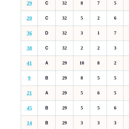
29
Ｃ
32
8
7
5
20
Ｃ
32
5
2
6
36
Ｄ
32
3
1
7
38
Ｃ
32
2
2
3
41
Ａ
29
10
8
2
9
Ｂ
29
8
5
5
21
Ａ
29
5
6
5
45
Ｂ
29
5
5
6
14
Ｂ
29
3
3
3