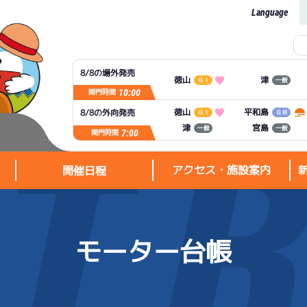
Language
8/8の場外発売
徳山
津
ＧⅠ
一般
10:00
開門時間
平和島
徳山
8/8の外向発売
ＧⅠ
ＧⅢ
宮島
津
一般
一般
7:00
開門時間
アクセス・施設案内
開催日程
モーター台帳
アクセス・