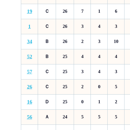
19
Ｃ
26
7
1
6
1
Ｃ
26
3
4
3
34
Ｂ
26
2
3
10
52
Ｂ
25
4
4
4
57
Ｃ
25
3
4
3
26
Ｃ
25
2
0
5
16
Ｄ
25
0
1
2
56
Ａ
24
5
5
5