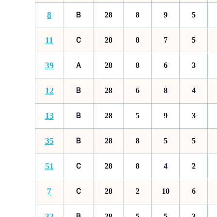
8
Ｂ
28
8
9
5
11
Ｃ
28
8
7
5
39
Ａ
28
8
6
3
12
Ｂ
28
6
8
4
13
Ｂ
28
5
9
3
35
Ｂ
28
8
5
5
51
Ｃ
28
8
4
2
7
Ｃ
28
2
10
6
32
Ｂ
28
5
5
3