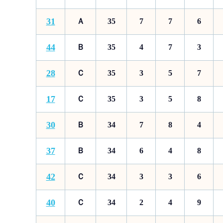
31
Ａ
35
7
7
6
44
Ｂ
35
4
7
3
28
Ｃ
35
3
5
7
17
Ｃ
35
3
5
8
30
Ｂ
34
7
8
4
37
Ｂ
34
6
4
8
42
Ｃ
34
3
3
6
40
Ｃ
34
2
4
9