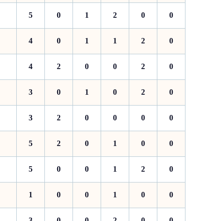
5
0
1
2
0
0
4
0
1
1
2
0
4
2
0
0
2
0
3
0
1
0
2
0
3
2
0
0
0
0
5
2
0
1
0
0
5
0
0
1
2
0
1
0
0
1
0
0
3
0
0
2
0
0