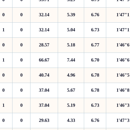
0
0
32.14
5.39
6.76
1'47"1
1
0
32.14
5.04
6.73
1'47"1
0
0
28.57
5.18
6.77
1'46"6
1
0
66.67
7.44
6.70
1'46"6
0
0
40.74
4.96
6.78
1'46"5
0
0
37.04
5.67
6.78
1'46"8
1
0
37.04
5.19
6.73
1'46"3
0
0
29.63
4.33
6.76
1'47"3