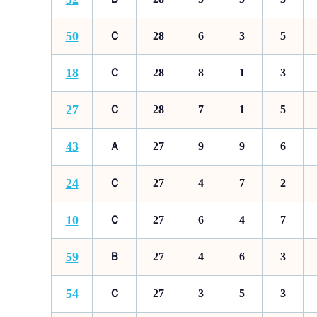
50
Ｃ
28
6
3
5
18
Ｃ
28
8
1
3
27
Ｃ
28
7
1
5
43
Ａ
27
9
9
6
24
Ｃ
27
4
7
2
10
Ｃ
27
6
4
7
59
Ｂ
27
4
6
3
54
Ｃ
27
3
5
3