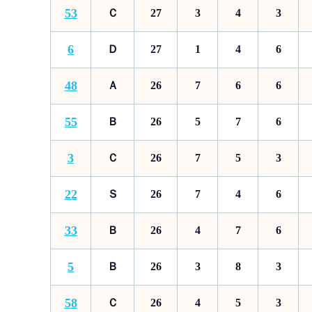
53
Ｃ
27
3
4
3
6
Ｄ
27
1
4
6
48
Ａ
26
7
6
6
55
Ｂ
26
5
7
6
3
Ｃ
26
7
5
3
22
Ｓ
26
7
4
6
33
Ｂ
26
4
7
6
5
Ｂ
26
3
8
3
58
Ｃ
26
4
5
3