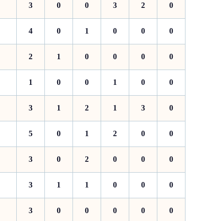
3
0
0
3
2
0
4
0
1
0
0
0
2
1
0
0
0
0
1
0
0
1
0
0
3
1
2
1
3
0
5
0
1
2
0
0
3
0
2
0
0
0
3
1
1
0
0
0
3
0
0
0
0
0