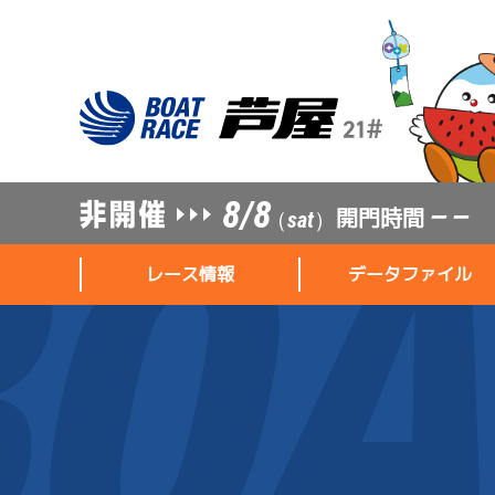
8/8
開門時間
— —
（sat）
レース情報
データファイル
レース情報
データファイル