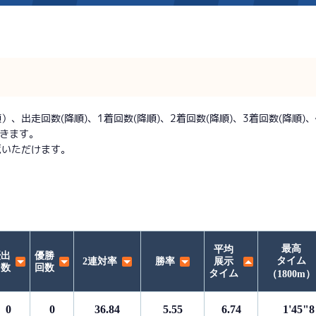
施設案内
得点率ランキング
新人選手紹介
アクセス
出走回数(降順)、1着回数(降順)、2着回数(降順)、3着回数(降順)、優
できます。
選手コメント
無料タクシー・無料バス
覧いただけます。
企画番組
施設案内
ース別情報
外向発売所「アシ夢テラ
ASHIMU CAFE
最高
平均
優出
優勝
タイム
2連対率
勝率
展示
回数
回数
タイム
（1800m）
0
0
36.84
5.55
6.74
1'45"8