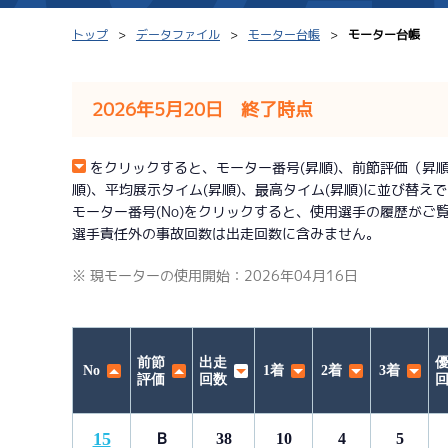
トップ
データファイル
モーター台帳
モーター台帳
2026年5月20日 終了時点
シリーズインデックス
モーター台帳
をクリックすると、モーター番号(昇順)、前節評価（昇順）、
順)、平均展示タイム(昇順)、最高タイム(昇順)に並び替え
レース結果一覧
ボートデータ
モーター番号(No)をクリックすると、使用選手の履歴がご
選手責任外の事故回数は出走回数に含みません。
出走表PDF
出目データ
※ 現モーターの使用開始：2026年04月16日
モーター抽選結果・
水面特性・進入コ
前検タイムランキング
進入コース別選手成績
スター候補選手
前節
出走
No
1着
2着
3着
評価
回数
15
Ｂ
38
10
4
5