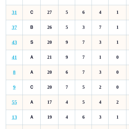
31
Ｃ
27
5
6
4
1
37
Ｂ
26
5
3
7
1
43
Ｓ
20
9
7
3
1
41
Ａ
21
9
7
1
0
8
Ａ
20
6
7
3
0
9
Ｃ
20
7
5
2
0
55
Ａ
17
4
5
4
2
13
Ａ
19
4
6
3
1