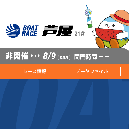
8/9
開門時間
— —
（sun）
レース情報
データファイル
レース情報
データファイル