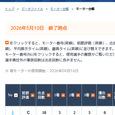
トップ
データファイル
モーター台帳
モーター台帳
2026年5月10日 終了時点
シリーズインデックス
モーター台帳
得点率
をクリックすると、モーター番号(昇順)、前節評価（昇順）、出走回数
順)、平均展示タイム(昇順)、最高タイム(昇順)に並び替えできます
レース結果一覧
ボートデータ
選手コ
モーター番号(No)をクリックすると、使用選手の履歴がご覧いただ
選手責任外の事故回数は出走回数に含みません。
出走表PDF
出目データ
企画番
※ 現モーターの使用開始：2026年04月16日
モーター抽選結果・
水面特性・進入コース別
前検タイムランキング
進入コース別選手成績
スター候補選手
前節
出走
優出
No
1着
2着
3着
評価
回数
回数
1
Ｃ
18
3
2
3
0