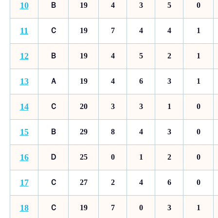
10
Ｂ
19
4
3
5
0
11
Ｃ
19
7
4
4
1
12
Ｂ
19
4
5
2
1
13
Ａ
19
4
6
3
1
14
Ｃ
20
3
3
1
0
15
Ｂ
29
8
4
3
0
16
Ｄ
25
0
1
2
0
17
Ｃ
27
2
4
6
0
18
Ｃ
19
7
0
3
1