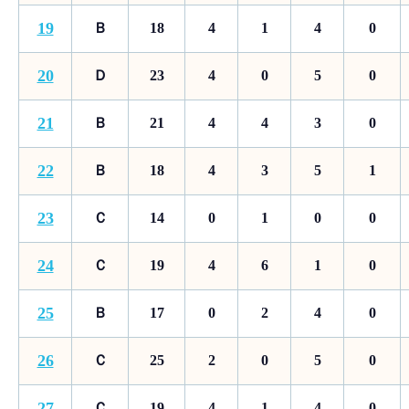
19
Ｂ
18
4
1
4
0
20
Ｄ
23
4
0
5
0
21
Ｂ
21
4
4
3
0
22
Ｂ
18
4
3
5
1
23
Ｃ
14
0
1
0
0
24
Ｃ
19
4
6
1
0
25
Ｂ
17
0
2
4
0
26
Ｃ
25
2
0
5
0
27
Ｃ
19
4
1
4
0