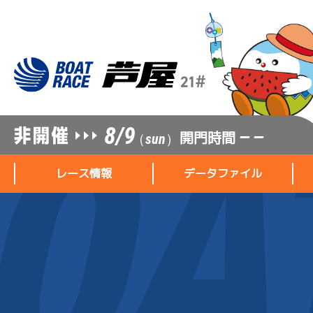
8/9
開門時間
— —
（sun）
レース情報
データファイル
レース情報
データファイル