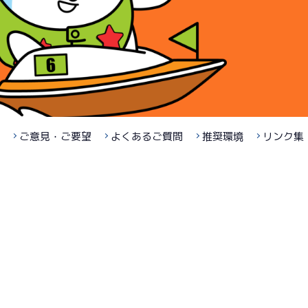
ご意見・ご要望
よくあるご質問
推奨環境
リンク集