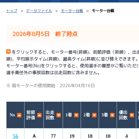
トップ
データファイル
モーター台帳
モーター台帳
2026年8月5日 終了時点
シリーズインデックス
モーター台帳
得点率
をクリックすると、モーター番号(昇順)、前節評価（昇順）、出走回数
順)、平均展示タイム(昇順)、最高タイム(昇順)に並び替えできます
レース結果一覧
ボートデータ
選手コ
モーター番号(No)をクリックすると、使用選手の履歴がご覧いただ
選手責任外の事故回数は出走回数に含みません。
出走表PDF
出目データ
企画番
※ 現モーターの使用開始：2026年04月16日
モーター抽選結果・
水面特性・進入コース別
前検タイムランキング
進入コース別選手成績
スター候補選手
前節
出走
優出
No
1着
2着
3着
評価
回数
回数
56
Ａ
77
19
18
10
4