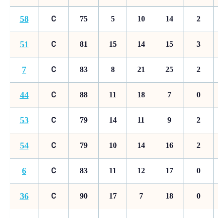
58
Ｃ
75
5
10
14
2
51
Ｃ
81
15
14
15
3
7
Ｃ
83
8
21
25
2
44
Ｃ
88
11
18
7
0
53
Ｃ
79
14
11
9
2
54
Ｃ
79
10
14
16
2
6
Ｃ
83
11
12
17
0
36
Ｃ
90
17
7
18
0