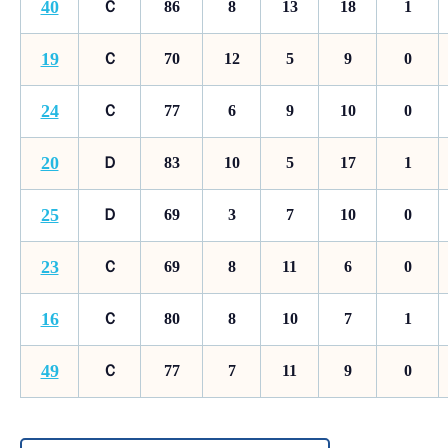
40
Ｃ
86
8
13
18
1
19
Ｃ
70
12
5
9
0
24
Ｃ
77
6
9
10
0
20
Ｄ
83
10
5
17
1
25
Ｄ
69
3
7
10
0
23
Ｃ
69
8
11
6
0
16
Ｃ
80
8
10
7
1
49
Ｃ
77
7
11
9
0