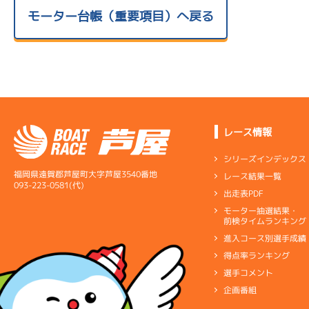
モーター台帳（重要項目）へ戻る
レース情報
シリーズインデックス
福岡県遠賀郡芦屋町大字芦屋3540番地
レース結果一覧
093-223-0581(代)
出走表PDF
モーター抽選結果・
前検タイムランキング
進入コース別選手成績
得点率ランキング
選手コメント
企画番組