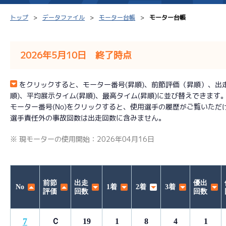
トップ
データファイル
モーター台帳
モーター台帳
2026年5月10日 終了時点
シリーズインデックス
モーター台帳
得点率
をクリックすると、モーター番号(昇順)、前節評価（昇順）、出走回数
順)、平均展示タイム(昇順)、最高タイム(昇順)に並び替えできます
レース結果一覧
ボートデータ
選手コ
モーター番号(No)をクリックすると、使用選手の履歴がご覧いただ
選手責任外の事故回数は出走回数に含みません。
出走表PDF
出目データ
企画番
※ 現モーターの使用開始：2026年04月16日
モーター抽選結果・
水面特性・進入コース別
前検タイムランキング
進入コース別選手成績
スター候補選手
前節
出走
優出
No
1着
2着
3着
評価
回数
回数
7
Ｃ
19
1
8
4
1