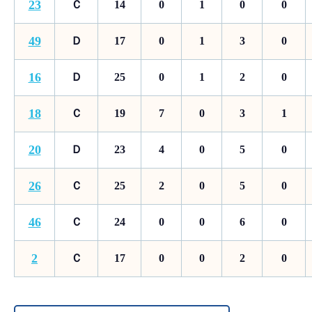
23
Ｃ
14
0
1
0
0
49
Ｄ
17
0
1
3
0
16
Ｄ
25
0
1
2
0
18
Ｃ
19
7
0
3
1
20
Ｄ
23
4
0
5
0
26
Ｃ
25
2
0
5
0
46
Ｃ
24
0
0
6
0
2
Ｃ
17
0
0
2
0