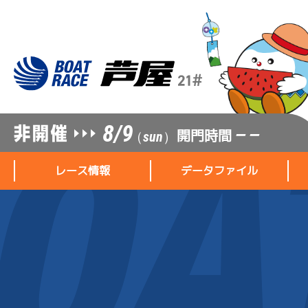
8/9
開門時間
— —
（sun）
レース情報
データファイル
レース情報
データファイル