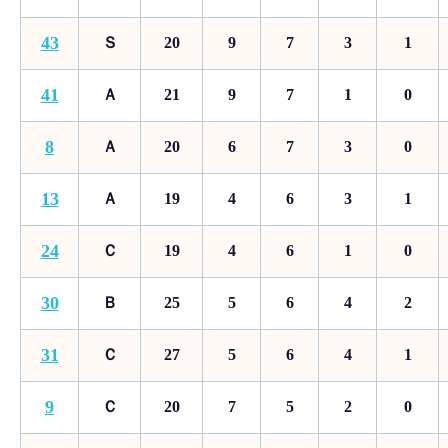
43
Ｓ
20
9
7
3
1
41
Ａ
21
9
7
1
0
8
Ａ
20
6
7
3
0
13
Ａ
19
4
6
3
1
24
Ｃ
19
4
6
1
0
30
Ｂ
25
5
6
4
2
31
Ｃ
27
5
6
4
1
9
Ｃ
20
7
5
2
0