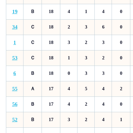
19
Ｂ
18
4
1
4
0
34
Ｃ
18
2
3
6
0
1
Ｃ
18
3
2
3
0
53
Ｃ
18
1
3
2
0
6
Ｂ
18
0
3
3
0
55
Ａ
17
4
5
4
2
56
Ｂ
17
4
2
4
0
52
Ｂ
17
3
2
4
1