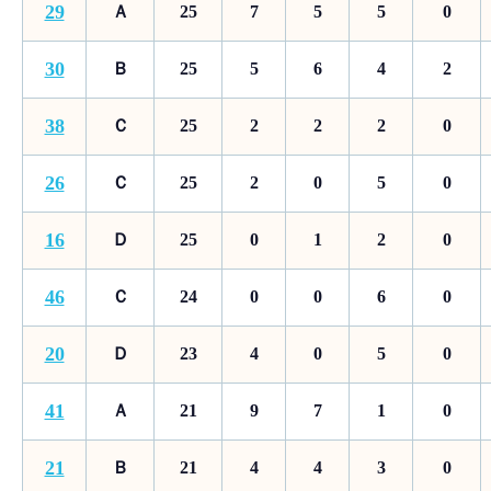
29
Ａ
25
7
5
5
0
30
Ｂ
25
5
6
4
2
38
Ｃ
25
2
2
2
0
26
Ｃ
25
2
0
5
0
16
Ｄ
25
0
1
2
0
46
Ｃ
24
0
0
6
0
20
Ｄ
23
4
0
5
0
41
Ａ
21
9
7
1
0
21
Ｂ
21
4
4
3
0