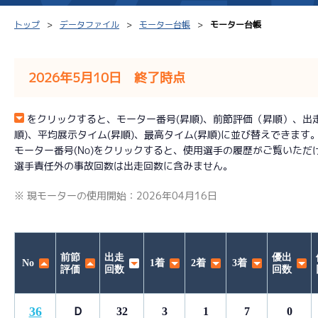
トップ
データファイル
モーター台帳
モーター台帳
2026年5月10日 終了時点
シリーズインデックス
モーター台帳
得点率
をクリックすると、モーター番号(昇順)、前節評価（昇順）、出走回数
順)、平均展示タイム(昇順)、最高タイム(昇順)に並び替えできます
レース結果一覧
ボートデータ
選手コ
モーター番号(No)をクリックすると、使用選手の履歴がご覧いただ
選手責任外の事故回数は出走回数に含みません。
出走表PDF
出目データ
企画番
※ 現モーターの使用開始：2026年04月16日
モーター抽選結果・
水面特性・進入コース別
前検タイムランキング
進入コース別選手成績
スター候補選手
前節
出走
優出
No
1着
2着
3着
評価
回数
回数
36
Ｄ
32
3
1
7
0