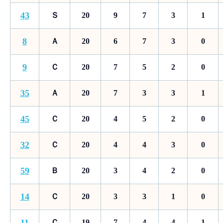
43
Ｓ
20
9
7
3
1
8
Ａ
20
6
7
3
0
9
Ｃ
20
7
5
2
0
35
Ａ
20
7
3
3
1
45
Ｃ
20
4
5
2
0
32
Ｃ
20
4
4
3
0
59
Ｂ
20
3
4
2
0
14
Ｃ
20
3
3
1
0
11
Ｃ
19
7
4
4
1