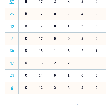
57
Ｂ
17
2
3
2
0
25
Ｂ
17
0
2
4
0
49
Ｄ
17
0
1
3
0
2
Ｃ
17
0
0
2
0
60
Ｄ
15
1
5
2
1
47
Ｄ
15
2
2
5
0
23
Ｃ
14
0
1
0
0
4
Ｃ
12
2
3
2
0