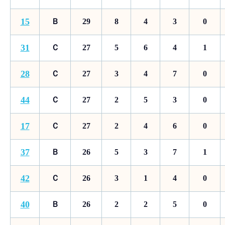
15
Ｂ
29
8
4
3
0
31
Ｃ
27
5
6
4
1
28
Ｃ
27
3
4
7
0
44
Ｃ
27
2
5
3
0
17
Ｃ
27
2
4
6
0
37
Ｂ
26
5
3
7
1
42
Ｃ
26
3
1
4
0
40
Ｂ
26
2
2
5
0