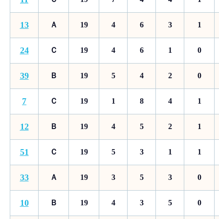
13
Ａ
19
4
6
3
1
24
Ｃ
19
4
6
1
0
39
Ｂ
19
5
4
2
0
7
Ｃ
19
1
8
4
1
12
Ｂ
19
4
5
2
1
51
Ｃ
19
5
3
1
1
33
Ａ
19
3
5
3
0
10
Ｂ
19
4
3
5
0