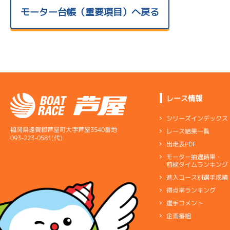
モーター台帳（重要項目）へ戻る
レース情報
シリーズインデックス
福岡県遠賀郡芦屋町大字芦屋3540番地
レース結果一覧
093-223-0581(代)
出走表PDF
モーター抽選結果・
前検タイムランキング
進入コース別選手成績
得点率ランキング
選手コメント
企画番組