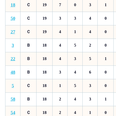
18
Ｃ
19
7
0
3
1
50
Ｃ
19
3
3
4
0
27
Ｃ
19
4
1
4
0
3
Ｂ
18
4
5
2
0
22
Ｂ
18
4
3
5
1
48
Ｂ
18
3
4
6
0
5
Ｃ
18
1
5
3
0
58
Ｂ
18
2
4
3
1
54
Ｃ
18
2
4
1
0