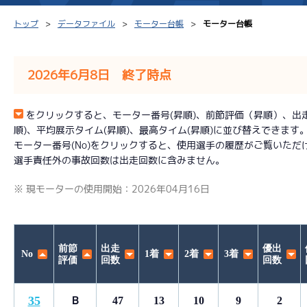
トップ
データファイル
モーター台帳
モーター台帳
2026年6月8日 終了時点
シリーズインデックス
モーター台帳
得点率
をクリックすると、モーター番号(昇順)、前節評価（昇順）、出走回数
順)、平均展示タイム(昇順)、最高タイム(昇順)に並び替えできます
レース結果一覧
ボートデータ
選手コ
モーター番号(No)をクリックすると、使用選手の履歴がご覧いただ
選手責任外の事故回数は出走回数に含みません。
出走表PDF
出目データ
企画番
※ 現モーターの使用開始：2026年04月16日
モーター抽選結果・
水面特性・進入コース別
前検タイムランキング
進入コース別選手成績
スター候補選手
前節
出走
優出
No
1着
2着
3着
評価
回数
回数
35
Ｂ
47
13
10
9
2