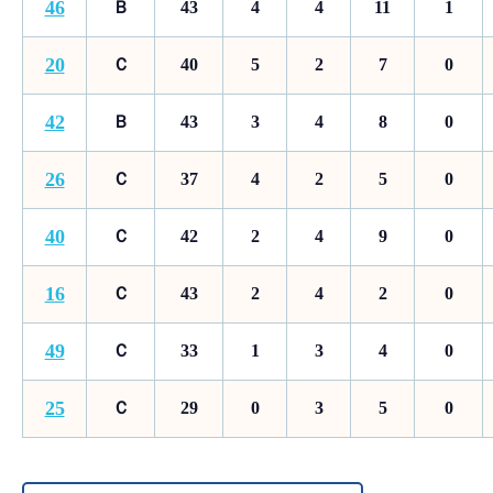
46
Ｂ
43
4
4
11
1
20
Ｃ
40
5
2
7
0
42
Ｂ
43
3
4
8
0
26
Ｃ
37
4
2
5
0
40
Ｃ
42
2
4
9
0
16
Ｃ
43
2
4
2
0
49
Ｃ
33
1
3
4
0
25
Ｃ
29
0
3
5
0