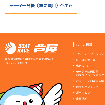
モーター台帳（重要項目）へ戻る
レース情報
シリーズインデックス
福岡県遠賀郡芦屋町大字芦屋3540番地
レース結果一覧
093-223-0581(代)
出走表PDF
モーター抽選結果・
前検タイムランキング
進入コース別選手成績
得点率ランキング
選手コメント
企画番組