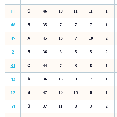
11
Ｃ
46
10
11
11
1
48
Ｂ
35
7
7
7
1
37
Ａ
45
10
7
10
2
2
Ｂ
36
8
5
5
2
31
Ｃ
44
7
8
8
1
43
Ａ
36
13
9
7
1
12
Ｂ
47
10
15
6
1
51
Ｂ
37
11
8
3
2