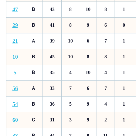
47
Ｂ
43
8
10
8
1
29
Ｂ
41
8
9
6
0
21
Ａ
39
10
6
7
1
10
Ｂ
45
10
8
8
1
5
Ｂ
35
4
10
4
1
56
Ａ
33
7
6
7
1
54
Ｂ
36
5
9
4
1
60
Ｃ
31
3
9
2
1
33
Ｂ
44
7
9
11
1