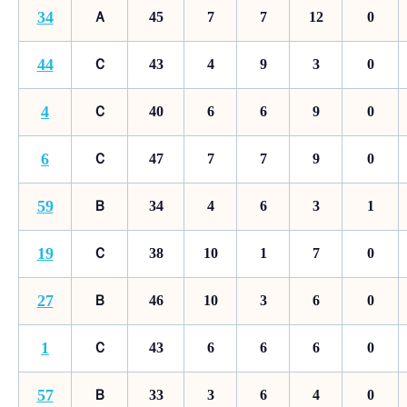
34
Ａ
45
7
7
12
0
44
Ｃ
43
4
9
3
0
4
Ｃ
40
6
6
9
0
6
Ｃ
47
7
7
9
0
59
Ｂ
34
4
6
3
1
19
Ｃ
38
10
1
7
0
27
Ｂ
46
10
3
6
0
1
Ｃ
43
6
6
6
0
57
Ｂ
33
3
6
4
0