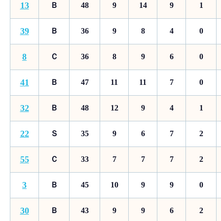
13
Ｂ
48
9
14
9
1
39
Ｂ
36
9
8
4
0
8
Ｃ
36
8
9
6
0
41
Ｂ
47
11
11
7
0
32
Ｂ
48
12
9
4
1
22
Ｓ
35
9
6
7
2
55
Ｃ
33
7
7
7
2
3
Ｂ
45
10
9
9
0
30
Ｂ
43
9
9
6
2