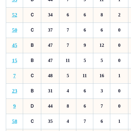
52
Ｃ
34
6
6
8
2
50
Ｃ
37
7
6
6
0
45
Ｂ
47
7
9
12
0
15
Ｂ
47
11
5
5
0
7
Ｃ
48
5
11
16
1
23
Ｂ
31
4
6
3
0
9
Ｄ
44
8
6
7
0
58
Ｃ
35
4
7
6
1