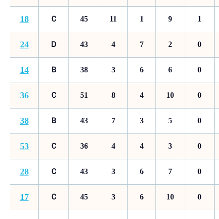
18
Ｃ
45
11
1
9
1
24
Ｄ
43
4
7
2
0
14
Ｂ
38
3
6
6
0
36
Ｃ
51
8
4
10
0
38
Ｂ
43
7
3
5
0
53
Ｃ
36
4
4
3
0
28
Ｃ
43
3
6
7
0
17
Ｃ
45
3
6
10
0