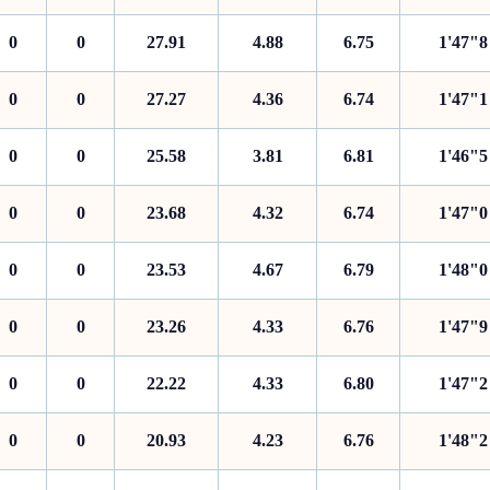
0
0
27.91
4.88
6.75
1'47"8
0
0
27.27
4.36
6.74
1'47"1
0
0
25.58
3.81
6.81
1'46"5
0
0
23.68
4.32
6.74
1'47"0
0
0
23.53
4.67
6.79
1'48"0
0
0
23.26
4.33
6.76
1'47"9
0
0
22.22
4.33
6.80
1'47"2
0
0
20.93
4.23
6.76
1'48"2