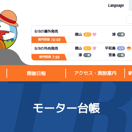
Language
8/8の場外発売
徳山
津
ＧⅠ
一般
10:00
開門時間
平和島
徳山
8/8の外向発売
ＧⅠ
ＧⅢ
宮島
津
一般
一般
7:00
開門時間
アクセス・施設案内
開催日程
モーター台帳
アクセス・