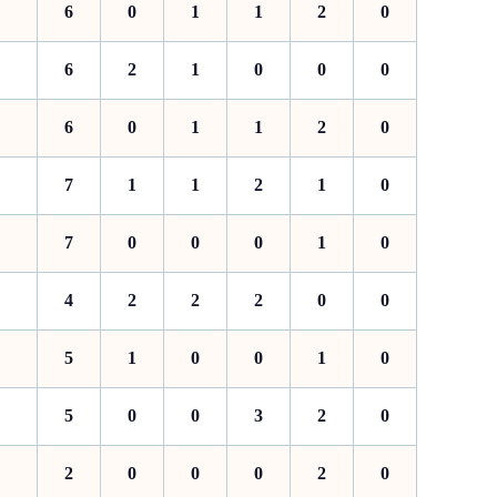
6
0
1
1
2
0
6
2
1
0
0
0
6
0
1
1
2
0
7
1
1
2
1
0
7
0
0
0
1
0
4
2
2
2
0
0
5
1
0
0
1
0
5
0
0
3
2
0
2
0
0
0
2
0