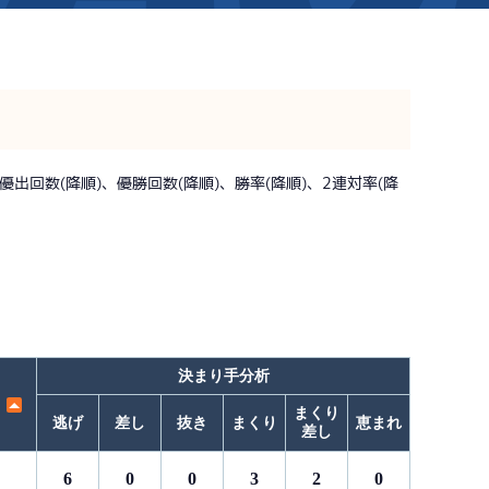
新着情報
芦屋サンライズメンバーズ
イベント情報（本場）
キャッシュレス会員｢アシ夢カー
BTS勝山
出回数(降順)、優勝回数(降順)、勝率(降順)、2連対率(降
BTS情報
メールマガジン
時刻表
BTS高城
電話投票キャンペーン
TEL情報
BTS金峰
ス」
BTS日向
BTS天文館
決まり手分析
まくり
逃げ
差し
抜き
まくり
恵まれ
差し
6
0
0
3
2
0