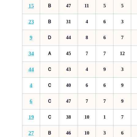
15
Ｂ
47
11
5
5
23
Ｂ
31
4
6
3
9
Ｄ
44
8
6
7
34
Ａ
45
7
7
12
44
Ｃ
43
4
9
3
4
Ｃ
40
6
6
9
6
Ｃ
47
7
7
9
19
Ｃ
38
10
1
7
27
Ｂ
46
10
3
6