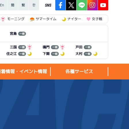
SNS
モーニング
サマータイム
ナイター
女子戦
宮島
一般
三国
鳴門
戸田
一般
一般
一般
住之江
下関
大村
一般
一般
一般
新着情報・イベント情報
各種サービス
新着情報・
各種サービス
イベント情報