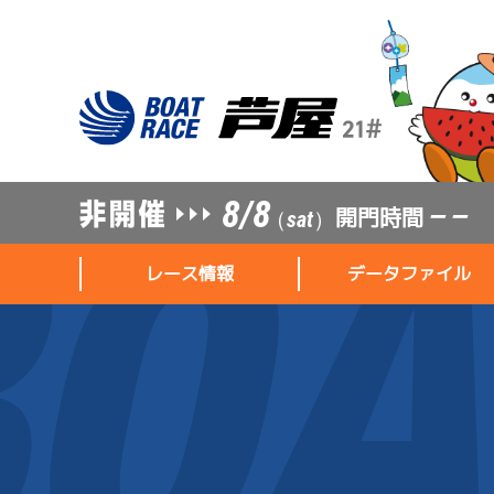
8/8
開門時間
— —
（sat）
レース情報
データファイル
レース情報
データファイル