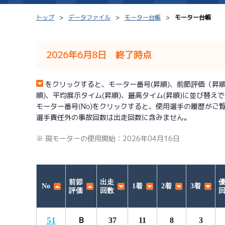
トップ
データファイル
モーター台帳
モーター台帳
2026年6月8日 終了時点
シリーズインデックス
モーター台帳
をクリックすると、モーター番号(昇順)、前節評価（昇順）、
順)、平均展示タイム(昇順)、最高タイム(昇順)に並び替え
レース結果一覧
ボートデータ
モーター番号(No)をクリックすると、使用選手の履歴がご
選手責任外の事故回数は出走回数に含みません。
出走表PDF
出目データ
※ 現モーターの使用開始：2026年04月16日
モーター抽選結果・
水面特性・進入コ
前検タイムランキング
進入コース別選手成績
スター候補選手
前節
出走
No
1着
2着
3着
評価
回数
51
Ｂ
37
11
8
3