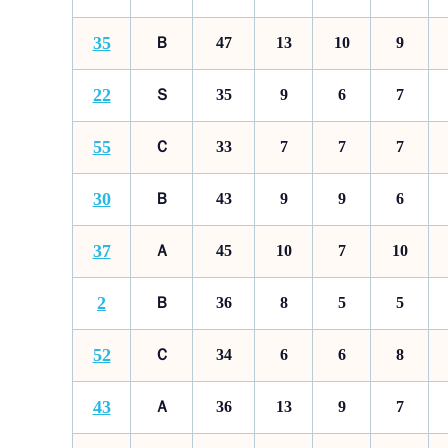
35
Ｂ
47
13
10
9
22
Ｓ
35
9
6
7
55
Ｃ
33
7
7
7
30
Ｂ
43
9
9
6
37
Ａ
45
10
7
10
2
Ｂ
36
8
5
5
52
Ｃ
34
6
6
8
43
Ａ
36
13
9
7