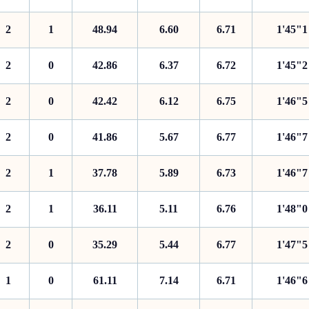
2
1
48.94
6.60
6.71
1'45"1
2
0
42.86
6.37
6.72
1'45"2
2
0
42.42
6.12
6.75
1'46"5
2
0
41.86
5.67
6.77
1'46"7
2
1
37.78
5.89
6.73
1'46"7
2
1
36.11
5.11
6.76
1'48"0
2
0
35.29
5.44
6.77
1'47"5
1
0
61.11
7.14
6.71
1'46"6