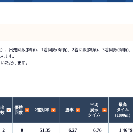
施設案内
得点率ランキング
新人選手紹介
アクセス
出走回数(降順)、1着回数(降順)、2着回数(降順)、3着回数(降順)、優
できます。
選手コメント
無料タクシー・無料バス
覧いただけます。
企画番組
施設案内
ース別情報
外向発売所「アシ夢テラ
ASHIMU CAFE
最高
平均
優出
優勝
タイム
2連対率
勝率
展示
回数
回数
タイム
（1800m）
2
0
51.35
6.27
6.76
1'46"9