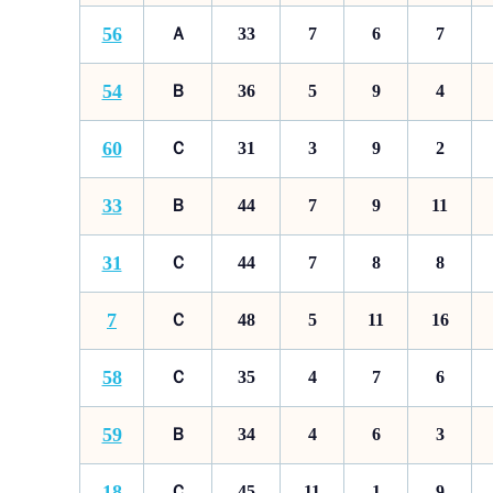
56
Ａ
33
7
6
7
54
Ｂ
36
5
9
4
60
Ｃ
31
3
9
2
33
Ｂ
44
7
9
11
31
Ｃ
44
7
8
8
7
Ｃ
48
5
11
16
58
Ｃ
35
4
7
6
59
Ｂ
34
4
6
3
18
Ｃ
45
11
1
9