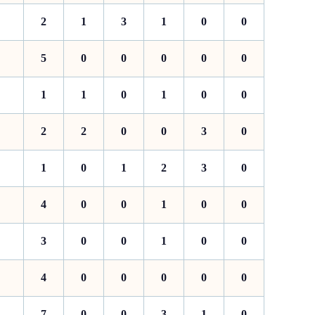
2
1
3
1
0
0
5
0
0
0
0
0
1
1
0
1
0
0
2
2
0
0
3
0
1
0
1
2
3
0
4
0
0
1
0
0
3
0
0
1
0
0
4
0
0
0
0
0
7
0
0
3
1
0