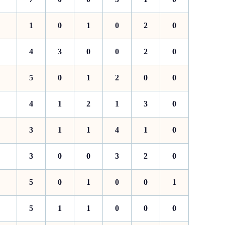
1
0
1
0
2
0
4
3
0
0
2
0
5
0
1
2
0
0
4
1
2
1
3
0
3
1
1
4
1
0
3
0
0
3
2
0
5
0
1
0
0
1
5
1
1
0
0
0