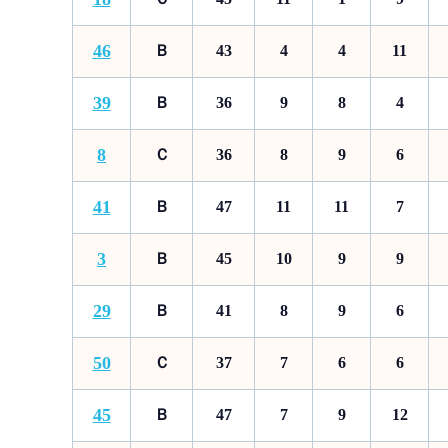
46
Ｂ
43
4
4
11
39
Ｂ
36
9
8
4
8
Ｃ
36
8
9
6
41
Ｂ
47
11
11
7
3
Ｂ
45
10
9
9
29
Ｂ
41
8
9
6
50
Ｃ
37
7
6
6
45
Ｂ
47
7
9
12