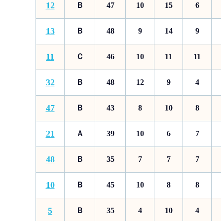
12
Ｂ
47
10
15
6
13
Ｂ
48
9
14
9
11
Ｃ
46
10
11
11
32
Ｂ
48
12
9
4
47
Ｂ
43
8
10
8
21
Ａ
39
10
6
7
48
Ｂ
35
7
7
7
10
Ｂ
45
10
8
8
5
Ｂ
35
4
10
4