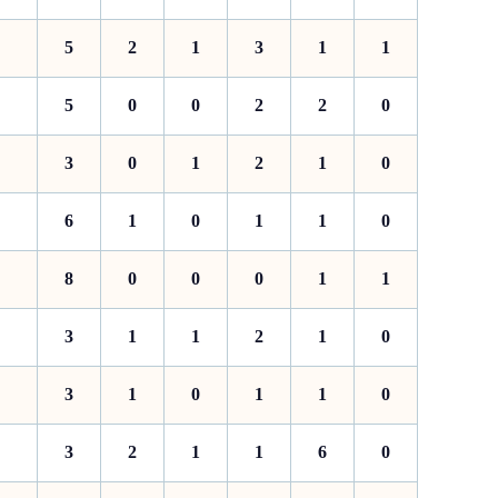
5
2
1
3
1
1
5
0
0
2
2
0
3
0
1
2
1
0
6
1
0
1
1
0
8
0
0
0
1
1
3
1
1
2
1
0
3
1
0
1
1
0
3
2
1
1
6
0