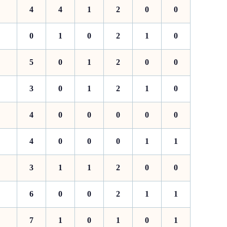
4
4
1
2
0
0
0
1
0
2
1
0
5
0
1
2
0
0
3
0
1
2
1
0
4
0
0
0
0
0
4
0
0
0
1
1
3
1
1
2
0
0
6
0
0
2
1
1
7
1
0
1
0
1