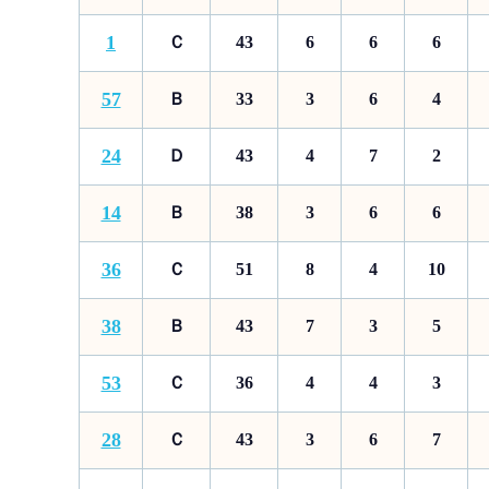
1
Ｃ
43
6
6
6
57
Ｂ
33
3
6
4
24
Ｄ
43
4
7
2
14
Ｂ
38
3
6
6
36
Ｃ
51
8
4
10
38
Ｂ
43
7
3
5
53
Ｃ
36
4
4
3
28
Ｃ
43
3
6
7