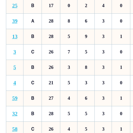
25
Ｂ
17
0
2
4
0
39
Ａ
28
8
6
3
0
13
Ｂ
28
5
9
3
1
3
Ｃ
26
7
5
3
0
5
Ｂ
26
3
8
3
1
4
Ｃ
21
5
3
3
0
59
Ｂ
27
4
6
3
1
32
Ｂ
28
5
5
3
0
58
Ｃ
26
4
5
3
1