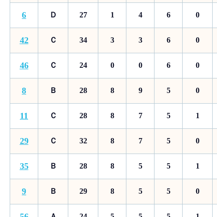
6
Ｄ
27
1
4
6
0
42
Ｃ
34
3
3
6
0
46
Ｃ
24
0
0
6
0
8
Ｂ
28
8
9
5
0
11
Ｃ
28
8
7
5
1
29
Ｃ
32
8
7
5
0
35
Ｂ
28
8
5
5
1
9
Ｂ
29
8
5
5
0
56
Ａ
24
5
5
5
1