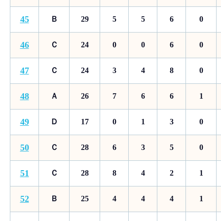
45
Ｂ
29
5
5
6
0
46
Ｃ
24
0
0
6
0
47
Ｃ
24
3
4
8
0
48
Ａ
26
7
6
6
1
49
Ｄ
17
0
1
3
0
50
Ｃ
28
6
3
5
0
51
Ｃ
28
8
4
2
1
52
Ｂ
25
4
4
4
1