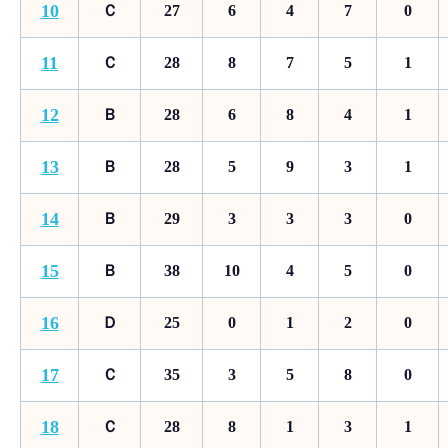
10
Ｃ
27
6
4
7
0
11
Ｃ
28
8
7
5
1
12
Ｂ
28
6
8
4
1
13
Ｂ
28
5
9
3
1
14
Ｂ
29
3
3
3
0
15
Ｂ
38
10
4
5
0
16
Ｄ
25
0
1
2
0
17
Ｃ
35
3
5
8
0
18
Ｃ
28
8
1
3
1