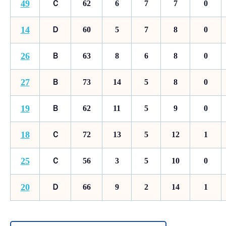
49
Ｃ
62
6
7
7
0
14
Ｄ
60
5
7
8
0
26
Ｂ
63
8
6
8
0
27
Ｂ
73
14
5
8
0
19
Ｂ
62
11
5
9
0
18
Ｃ
72
13
5
12
1
25
Ｃ
56
3
5
10
0
20
Ｄ
66
9
2
14
1