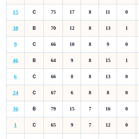
15
Ｃ
75
17
8
11
0
38
Ｂ
70
12
8
13
1
9
Ｃ
66
10
8
9
0
46
Ｂ
64
9
8
15
1
6
Ｃ
66
8
8
13
0
24
Ｃ
67
6
8
8
0
36
Ｂ
79
15
7
16
0
1
Ｃ
65
9
7
12
0