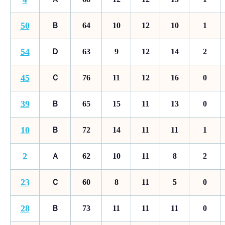
50
Ｂ
64
10
12
10
1
54
Ｄ
63
9
12
14
2
45
Ｃ
76
11
12
16
0
39
Ｂ
65
15
11
13
0
10
Ｂ
72
14
11
11
1
2
Ａ
62
10
11
8
2
23
Ｃ
60
8
11
5
0
28
Ｂ
73
11
11
11
0