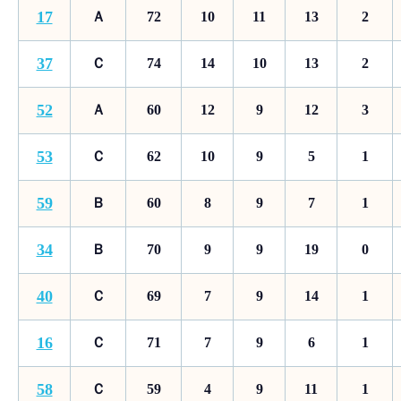
17
Ａ
72
10
11
13
2
37
Ｃ
74
14
10
13
2
52
Ａ
60
12
9
12
3
53
Ｃ
62
10
9
5
1
59
Ｂ
60
8
9
7
1
34
Ｂ
70
9
9
19
0
40
Ｃ
69
7
9
14
1
16
Ｃ
71
7
9
6
1
58
Ｃ
59
4
9
11
1