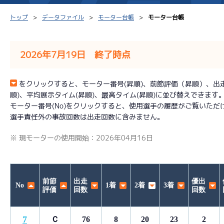
トップ
データファイル
モーター台帳
モーター台帳
2026年7月19日 終了時点
シリーズインデックス
モーター台帳
得点率
をクリックすると、モーター番号(昇順)、前節評価（昇順）、出走回数
順)、平均展示タイム(昇順)、最高タイム(昇順)に並び替えできます
レース結果一覧
ボートデータ
選手コ
モーター番号(No)をクリックすると、使用選手の履歴がご覧いただ
選手責任外の事故回数は出走回数に含みません。
出走表PDF
出目データ
企画番
※ 現モーターの使用開始：2026年04月16日
モーター抽選結果・
水面特性・進入コース別
前検タイムランキング
進入コース別選手成績
スター候補選手
前節
出走
優出
No
1着
2着
3着
評価
回数
回数
7
Ｃ
76
8
20
23
2