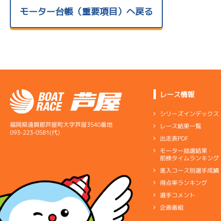
モーター台帳（重要項目）へ戻る
レース情報
シリーズインデックス
福岡県遠賀郡芦屋町大字芦屋3540番地
レース結果一覧
093-223-0581(代)
出走表PDF
モーター抽選結果・
前検タイムランキング
進入コース別選手成績
得点率ランキング
選手コメント
企画番組