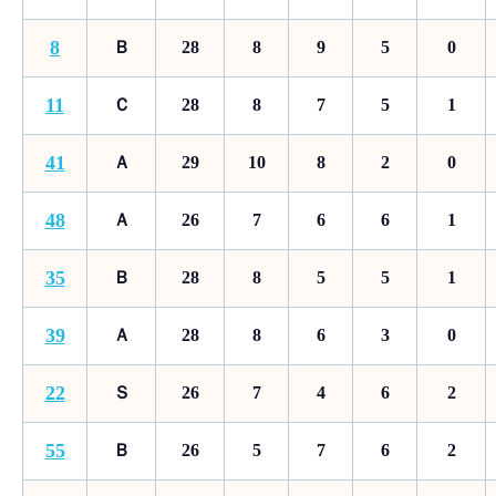
8
Ｂ
28
8
9
5
0
11
Ｃ
28
8
7
5
1
41
Ａ
29
10
8
2
0
48
Ａ
26
7
6
6
1
35
Ｂ
28
8
5
5
1
39
Ａ
28
8
6
3
0
22
Ｓ
26
7
4
6
2
55
Ｂ
26
5
7
6
2