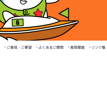
ご意見・ご要望
よくあるご質問
推奨環境
リンク集