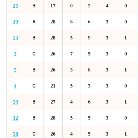
25
Ｂ
17
0
2
4
0
39
Ａ
28
8
6
3
0
13
Ｂ
28
5
9
3
1
3
Ｃ
26
7
5
3
0
5
Ｂ
26
3
8
3
1
4
Ｃ
21
5
3
3
0
59
Ｂ
27
4
6
3
1
32
Ｂ
28
5
5
3
0
58
Ｃ
26
4
5
3
1