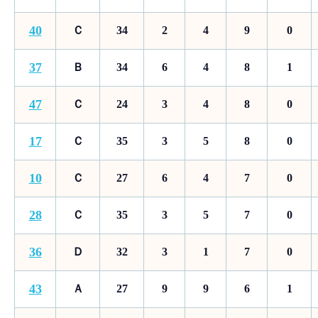
40
Ｃ
34
2
4
9
0
37
Ｂ
34
6
4
8
1
47
Ｃ
24
3
4
8
0
17
Ｃ
35
3
5
8
0
10
Ｃ
27
6
4
7
0
28
Ｃ
35
3
5
7
0
36
Ｄ
32
3
1
7
0
43
Ａ
27
9
9
6
1