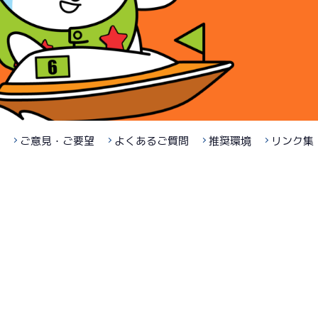
ご意見・ご要望
よくあるご質問
推奨環境
リンク集