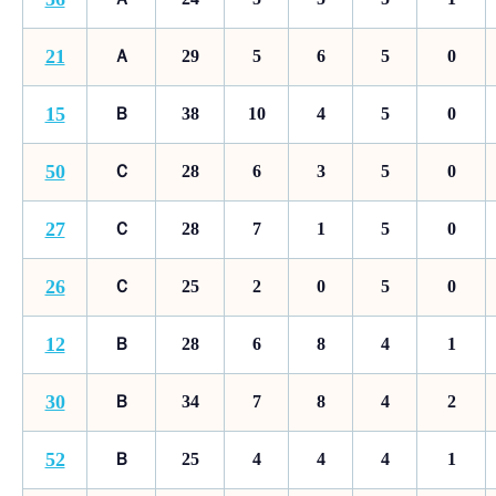
21
Ａ
29
5
6
5
0
15
Ｂ
38
10
4
5
0
50
Ｃ
28
6
3
5
0
27
Ｃ
28
7
1
5
0
26
Ｃ
25
2
0
5
0
12
Ｂ
28
6
8
4
1
30
Ｂ
34
7
8
4
2
52
Ｂ
25
4
4
4
1