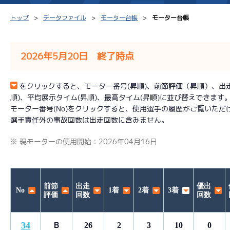
トップ
データファイル
モーター台帳
モーター台帳
2026年5月20日 終了時点
シリーズインデックス
モーター台帳
得点率
をクリックすると、モーター番号(昇順)、前節評価（昇順）、出走回数
順)、平均展示タイム(昇順)、最高タイム(昇順)に並び替えできます
レース結果一覧
ボートデータ
選手コ
モーター番号(No)をクリックすると、使用選手の履歴がご覧いただ
選手責任外の事故回数は出走回数に含みません。
出走表PDF
出目データ
企画番
※ 現モーターの使用開始：2026年04月16日
モーター抽選結果・
水面特性・進入コース別
前検タイムランキング
進入コース別選手成績
スター候補選手
前節
出走
優出
No
1着
2着
3着
評価
回数
回数
34
Ｂ
26
2
3
10
0