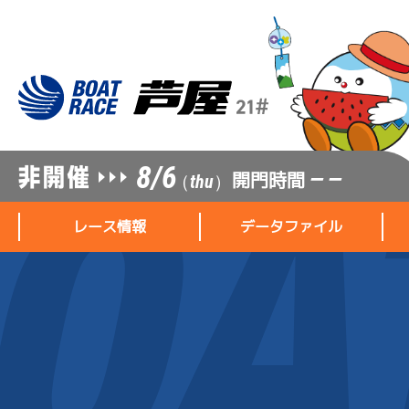
8/6
開門時間
— —
（thu）
レース情報
データファイル
レース情報
データファイル