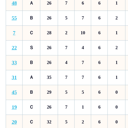
48
Ａ
26
7
6
6
1
55
Ｂ
26
5
7
6
2
7
Ｃ
28
2
10
6
1
22
Ｓ
26
7
4
6
2
33
Ｂ
26
4
7
6
1
31
Ａ
35
7
7
6
1
45
Ｂ
29
5
5
6
0
19
Ｃ
26
7
1
6
0
20
Ｃ
32
5
2
6
0