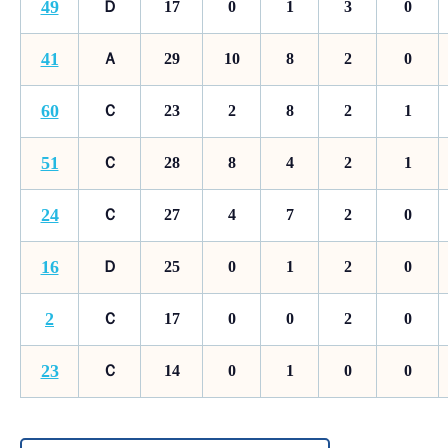
49
Ｄ
17
0
1
3
0
41
Ａ
29
10
8
2
0
60
Ｃ
23
2
8
2
1
51
Ｃ
28
8
4
2
1
24
Ｃ
27
4
7
2
0
16
Ｄ
25
0
1
2
0
2
Ｃ
17
0
0
2
0
23
Ｃ
14
0
1
0
0