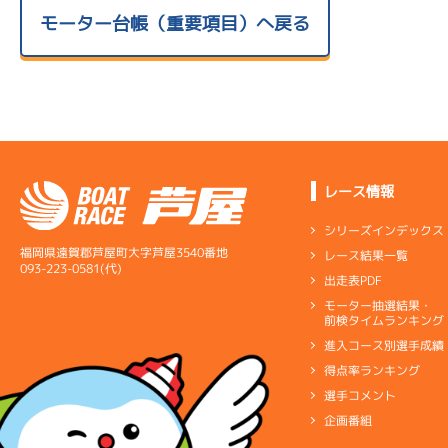
モーター台帳（重要項目）へ戻る
レース情報
シリーズインデックス
福岡県遠賀郡芦屋町大字芦屋3540番地
レース結果一覧
093-223-0581(代)
出走表PDF
モーター抽選結果・
前検タイムランキング
進入コース別選手成績
得点率ランキング
選手コメント
企画番組