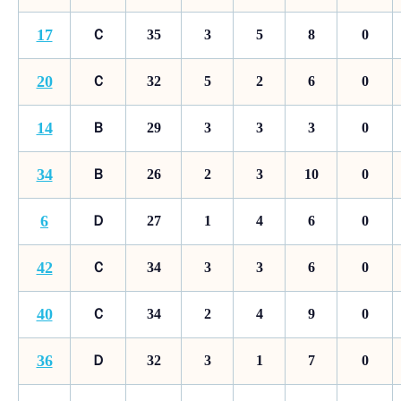
17
Ｃ
35
3
5
8
0
20
Ｃ
32
5
2
6
0
14
Ｂ
29
3
3
3
0
34
Ｂ
26
2
3
10
0
6
Ｄ
27
1
4
6
0
42
Ｃ
34
3
3
6
0
40
Ｃ
34
2
4
9
0
36
Ｄ
32
3
1
7
0