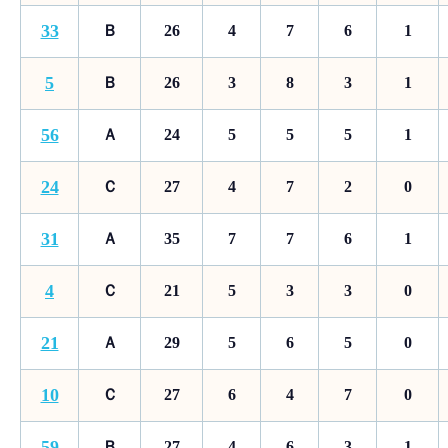
33
Ｂ
26
4
7
6
1
5
Ｂ
26
3
8
3
1
56
Ａ
24
5
5
5
1
24
Ｃ
27
4
7
2
0
31
Ａ
35
7
7
6
1
4
Ｃ
21
5
3
3
0
21
Ａ
29
5
6
5
0
10
Ｃ
27
6
4
7
0
59
Ｂ
27
4
6
3
1