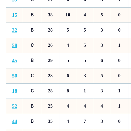
15
Ｂ
38
10
4
5
0
32
Ｂ
28
5
5
3
0
58
Ｃ
26
4
5
3
1
45
Ｂ
29
5
5
6
0
50
Ｃ
28
6
3
5
0
18
Ｃ
28
8
1
3
1
52
Ｂ
25
4
4
4
1
44
Ｂ
35
4
7
3
0