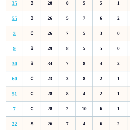
35
Ｂ
28
8
5
5
1
55
Ｂ
26
5
7
6
2
3
Ｃ
26
7
5
3
0
9
Ｂ
29
8
5
5
0
30
Ｂ
34
7
8
4
2
60
Ｃ
23
2
8
2
1
51
Ｃ
28
8
4
2
1
7
Ｃ
28
2
10
6
1
22
Ｓ
26
7
4
6
2