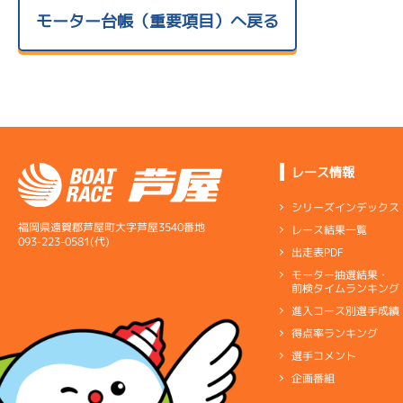
モーター台帳（重要項目）へ戻る
レース情報
シリーズインデックス
福岡県遠賀郡芦屋町大字芦屋3540番地
レース結果一覧
093-223-0581(代)
出走表PDF
モーター抽選結果・
前検タイムランキング
進入コース別選手成績
得点率ランキング
選手コメント
企画番組