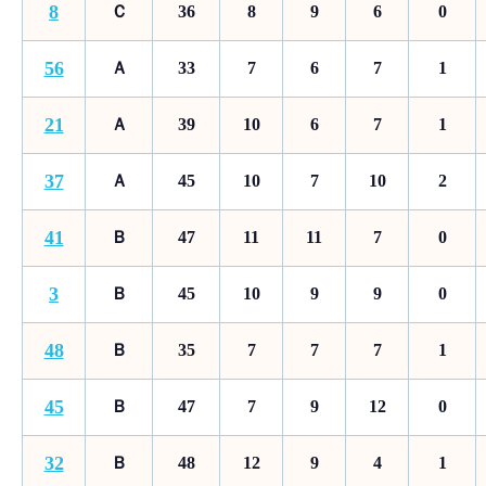
8
Ｃ
36
8
9
6
0
56
Ａ
33
7
6
7
1
21
Ａ
39
10
6
7
1
37
Ａ
45
10
7
10
2
41
Ｂ
47
11
11
7
0
3
Ｂ
45
10
9
9
0
48
Ｂ
35
7
7
7
1
45
Ｂ
47
7
9
12
0
32
Ｂ
48
12
9
4
1