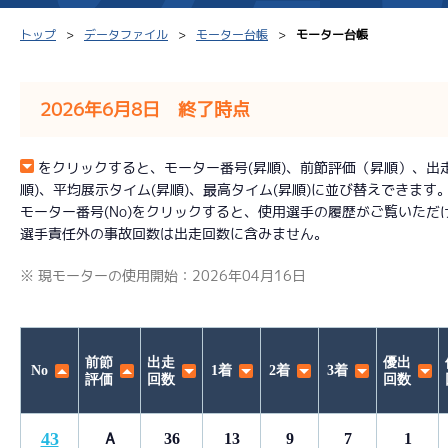
トップ
データファイル
モーター台帳
モーター台帳
2026年6月8日 終了時点
シリーズインデックス
モーター台帳
得点率
をクリックすると、モーター番号(昇順)、前節評価（昇順）、出走回数
順)、平均展示タイム(昇順)、最高タイム(昇順)に並び替えできます
レース結果一覧
ボートデータ
選手コ
モーター番号(No)をクリックすると、使用選手の履歴がご覧いただ
選手責任外の事故回数は出走回数に含みません。
出走表PDF
出目データ
企画番
※ 現モーターの使用開始：2026年04月16日
モーター抽選結果・
水面特性・進入コース別
前検タイムランキング
進入コース別選手成績
スター候補選手
前節
出走
優出
No
1着
2着
3着
評価
回数
回数
43
Ａ
36
13
9
7
1