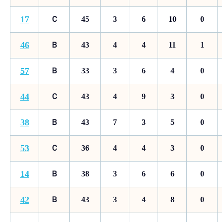
17
Ｃ
45
3
6
10
0
46
Ｂ
43
4
4
11
1
57
Ｂ
33
3
6
4
0
44
Ｃ
43
4
9
3
0
38
Ｂ
43
7
3
5
0
53
Ｃ
36
4
4
3
0
14
Ｂ
38
3
6
6
0
42
Ｂ
43
3
4
8
0