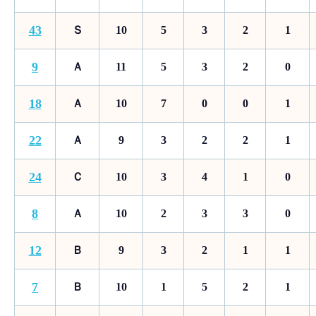
43
Ｓ
10
5
3
2
1
9
Ａ
11
5
3
2
0
18
Ａ
10
7
0
0
1
22
Ａ
9
3
2
2
1
24
Ｃ
10
3
4
1
0
8
Ａ
10
2
3
3
0
12
Ｂ
9
3
2
1
1
7
Ｂ
10
1
5
2
1