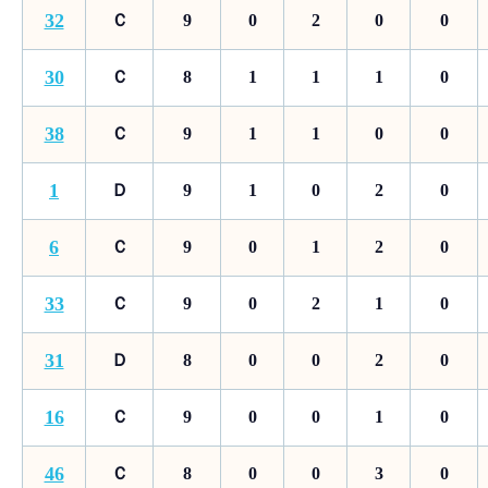
32
Ｃ
9
0
2
0
0
30
Ｃ
8
1
1
1
0
38
Ｃ
9
1
1
0
0
1
Ｄ
9
1
0
2
0
6
Ｃ
9
0
1
2
0
33
Ｃ
9
0
2
1
0
31
Ｄ
8
0
0
2
0
16
Ｃ
9
0
0
1
0
46
Ｃ
8
0
0
3
0