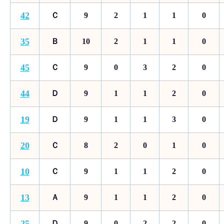
42
Ｃ
9
2
1
1
0
35
Ｂ
10
2
1
1
0
45
Ｃ
9
0
3
2
0
44
Ｄ
9
1
1
2
0
19
Ｄ
9
1
1
3
0
20
Ｃ
8
2
0
1
0
10
Ｃ
9
1
1
2
0
13
Ａ
9
1
1
2
0
25
Ｄ
9
0
2
2
0