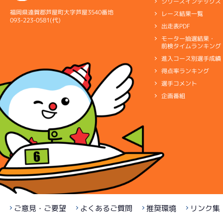
シリーズインデックス
福岡県遠賀郡芦屋町大字芦屋3540番地
レース結果一覧
093-223-0581(代)
出走表PDF
モーター抽選結果・
前検タイムランキング
進入コース別選手成績
得点率ランキング
選手コメント
企画番組
ご意見・ご要望
よくあるご質問
推奨環境
リンク集