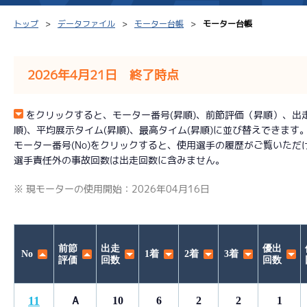
トップ
データファイル
モーター台帳
モーター台帳
2026年4月21日 終了時点
シリーズインデックス
モーター台帳
得点率
をクリックすると、モーター番号(昇順)、前節評価（昇順）、出走回数
順)、平均展示タイム(昇順)、最高タイム(昇順)に並び替えできます
レース結果一覧
ボートデータ
選手コ
モーター番号(No)をクリックすると、使用選手の履歴がご覧いただ
選手責任外の事故回数は出走回数に含みません。
出走表PDF
出目データ
企画番
※ 現モーターの使用開始：2026年04月16日
モーター抽選結果・
水面特性・進入コース別
前検タイムランキング
進入コース別選手成績
スター候補選手
前節
出走
優出
No
1着
2着
3着
評価
回数
回数
11
Ａ
10
6
2
2
1