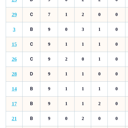
29
Ｃ
7
1
2
0
0
3
Ｂ
9
0
3
1
0
15
Ｃ
9
1
1
1
0
26
Ｃ
9
2
0
1
0
28
Ｄ
9
1
1
0
0
14
Ｂ
9
1
1
1
0
17
Ｂ
9
1
1
2
0
21
Ｂ
9
0
2
0
0