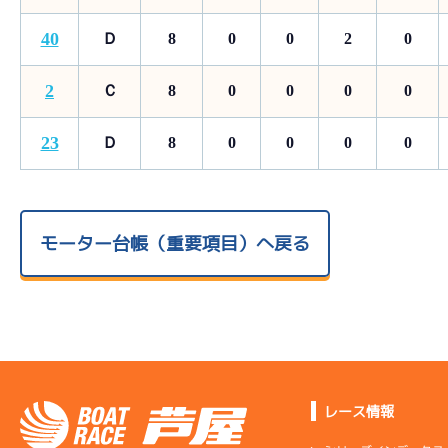
40
Ｄ
8
0
0
2
0
2
Ｃ
8
0
0
0
0
23
Ｄ
8
0
0
0
0
モーター台帳（重要項目）へ戻る
レース情報