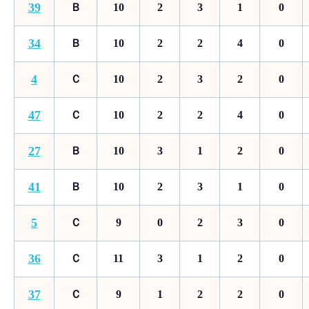
39
Ｂ
10
2
3
1
0
34
Ｂ
10
2
2
4
0
4
Ｃ
10
2
3
2
0
47
Ｃ
10
2
2
4
0
27
Ｂ
10
3
1
2
0
41
Ｂ
10
2
3
1
0
5
Ｃ
9
0
2
3
0
36
Ｃ
11
3
1
2
0
37
Ｃ
9
1
2
2
0