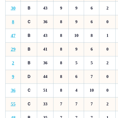
30
Ｂ
43
9
9
6
2
8
Ｃ
36
8
9
6
0
47
Ｂ
43
8
10
8
1
29
Ｂ
41
8
9
6
0
2
Ｂ
36
8
5
5
2
9
Ｄ
44
8
6
7
0
36
Ｃ
51
8
4
10
0
55
Ｃ
33
7
7
7
2
48
Ｂ
35
7
7
7
1