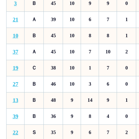
3
Ｂ
45
10
9
9
0
21
Ａ
39
10
6
7
1
10
Ｂ
45
10
8
8
1
37
Ａ
45
10
7
10
2
19
Ｃ
38
10
1
7
0
27
Ｂ
46
10
3
6
0
13
Ｂ
48
9
14
9
1
39
Ｂ
36
9
8
4
0
22
Ｓ
35
9
6
7
2