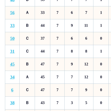
56
Ａ
33
7
6
7
1
33
Ｂ
44
7
9
11
1
50
Ｃ
37
7
6
6
0
31
Ｃ
44
7
8
8
1
45
Ｂ
47
7
9
12
0
34
Ａ
45
7
7
12
0
6
Ｃ
47
7
7
9
0
38
Ｂ
43
7
3
5
0