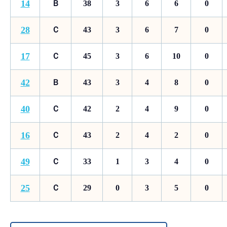
14
Ｂ
38
3
6
6
0
28
Ｃ
43
3
6
7
0
17
Ｃ
45
3
6
10
0
42
Ｂ
43
3
4
8
0
40
Ｃ
42
2
4
9
0
16
Ｃ
43
2
4
2
0
49
Ｃ
33
1
3
4
0
25
Ｃ
29
0
3
5
0