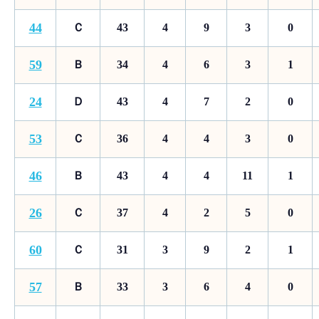
44
Ｃ
43
4
9
3
0
59
Ｂ
34
4
6
3
1
24
Ｄ
43
4
7
2
0
53
Ｃ
36
4
4
3
0
46
Ｂ
43
4
4
11
1
26
Ｃ
37
4
2
5
0
60
Ｃ
31
3
9
2
1
57
Ｂ
33
3
6
4
0