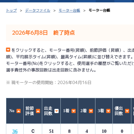
トップ
データファイル
モーター台帳
モーター台帳
2026年6月8日 終了時点
シリーズインデックス
モーター台帳
得点率
をクリックすると、モーター番号(昇順)、前節評価（昇順）、出走回数
順)、平均展示タイム(昇順)、最高タイム(昇順)に並び替えできます
レース結果一覧
ボートデータ
選手コ
モーター番号(No)をクリックすると、使用選手の履歴がご覧いただ
選手責任外の事故回数は出走回数に含みません。
出走表PDF
出目データ
企画番
※ 現モーターの使用開始：2026年04月16日
モーター抽選結果・
水面特性・進入コース別
前検タイムランキング
進入コース別選手成績
スター候補選手
前節
出走
優出
No
1着
2着
3着
評価
回数
回数
36
Ｃ
51
8
4
10
0