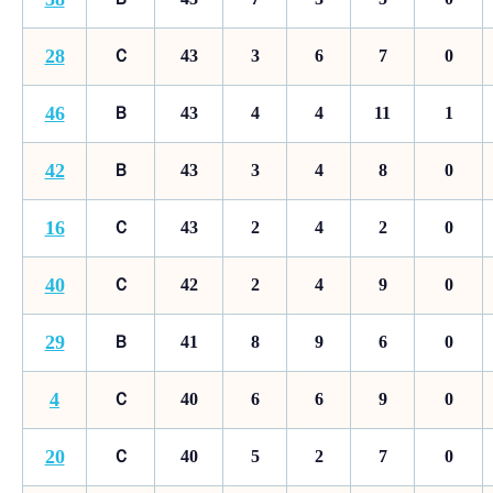
28
Ｃ
43
3
6
7
0
46
Ｂ
43
4
4
11
1
42
Ｂ
43
3
4
8
0
16
Ｃ
43
2
4
2
0
40
Ｃ
42
2
4
9
0
29
Ｂ
41
8
9
6
0
4
Ｃ
40
6
6
9
0
20
Ｃ
40
5
2
7
0