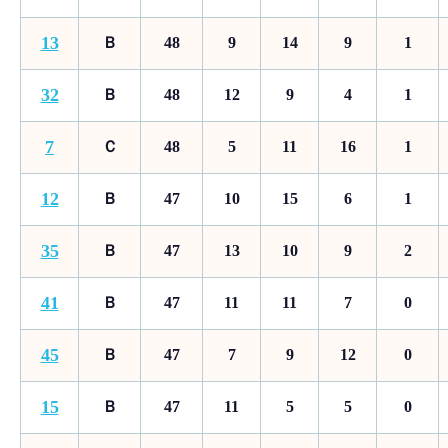
13
Ｂ
48
9
14
9
1
32
Ｂ
48
12
9
4
1
7
Ｃ
48
5
11
16
1
12
Ｂ
47
10
15
6
1
35
Ｂ
47
13
10
9
2
41
Ｂ
47
11
11
7
0
45
Ｂ
47
7
9
12
0
15
Ｂ
47
11
5
5
0