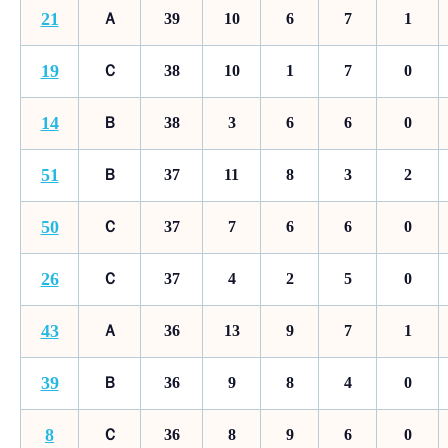
21
Ａ
39
10
6
7
1
19
Ｃ
38
10
1
7
0
14
Ｂ
38
3
6
6
0
51
Ｂ
37
11
8
3
2
50
Ｃ
37
7
6
6
0
26
Ｃ
37
4
2
5
0
43
Ａ
36
13
9
7
1
39
Ｂ
36
9
8
4
0
8
Ｃ
36
8
9
6
0