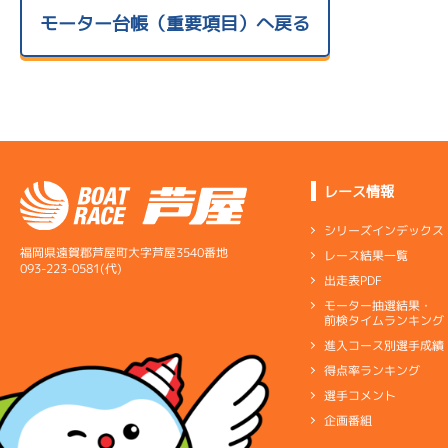
モーター台帳（重要項目）へ戻る
レース情報
シリーズインデックス
福岡県遠賀郡芦屋町大字芦屋3540番地
レース結果一覧
093-223-0581(代)
出走表PDF
モーター抽選結果・
前検タイムランキング
進入コース別選手成績
得点率ランキング
選手コメント
企画番組