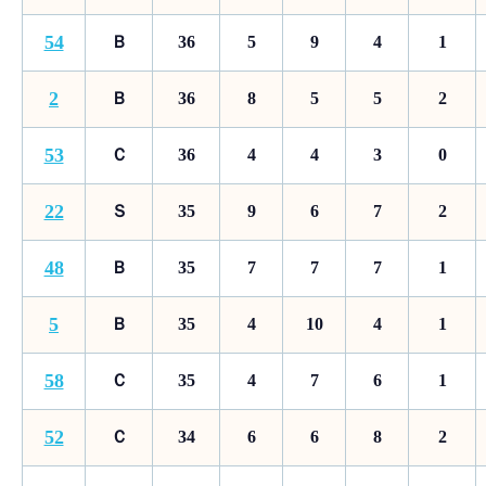
54
Ｂ
36
5
9
4
1
2
Ｂ
36
8
5
5
2
53
Ｃ
36
4
4
3
0
22
Ｓ
35
9
6
7
2
48
Ｂ
35
7
7
7
1
5
Ｂ
35
4
10
4
1
58
Ｃ
35
4
7
6
1
52
Ｃ
34
6
6
8
2