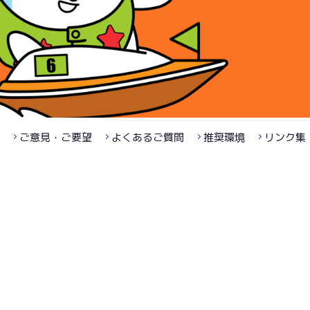
ご意見・ご要望
よくあるご質問
推奨環境
リンク集