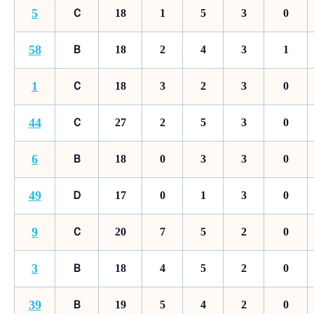
5
Ｃ
18
1
5
3
0
58
Ｂ
18
2
4
3
1
1
Ｃ
18
3
2
3
0
44
Ｃ
27
2
5
3
0
6
Ｂ
18
0
3
3
0
49
Ｄ
17
0
1
3
0
9
Ｃ
20
7
5
2
0
3
Ｂ
18
4
5
2
0
39
Ｂ
19
5
4
2
0