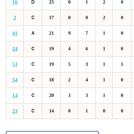
16
Ｄ
25
0
1
2
0
2
Ｃ
17
0
0
2
0
41
Ａ
21
9
7
1
0
24
Ｃ
19
4
6
1
0
51
Ｃ
19
5
3
1
1
54
Ｃ
18
2
4
1
0
14
Ｃ
20
3
3
1
0
23
Ｃ
14
0
1
0
0