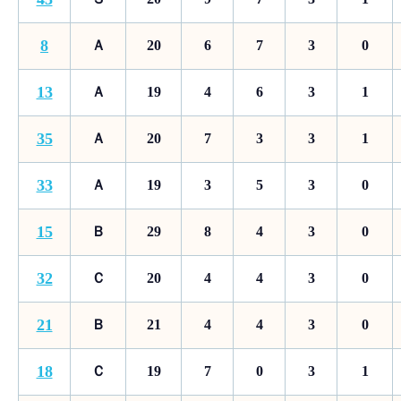
8
Ａ
20
6
7
3
0
13
Ａ
19
4
6
3
1
35
Ａ
20
7
3
3
1
33
Ａ
19
3
5
3
0
15
Ｂ
29
8
4
3
0
32
Ｃ
20
4
4
3
0
21
Ｂ
21
4
4
3
0
18
Ｃ
19
7
0
3
1