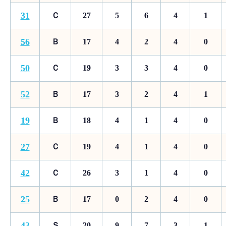
31
Ｃ
27
5
6
4
1
56
Ｂ
17
4
2
4
0
50
Ｃ
19
3
3
4
0
52
Ｂ
17
3
2
4
1
19
Ｂ
18
4
1
4
0
27
Ｃ
19
4
1
4
0
42
Ｃ
26
3
1
4
0
25
Ｂ
17
0
2
4
0
43
Ｓ
20
9
7
3
1