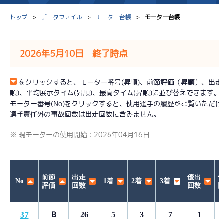
トップ
データファイル
モーター台帳
モーター台帳
2026年5月10日 終了時点
シリーズインデックス
モーター台帳
得点率
をクリックすると、モーター番号(昇順)、前節評価（昇順）、出走回数
順)、平均展示タイム(昇順)、最高タイム(昇順)に並び替えできます
レース結果一覧
ボートデータ
選手コ
モーター番号(No)をクリックすると、使用選手の履歴がご覧いただ
選手責任外の事故回数は出走回数に含みません。
出走表PDF
出目データ
企画番
※ 現モーターの使用開始：2026年04月16日
モーター抽選結果・
水面特性・進入コース別
前検タイムランキング
進入コース別選手成績
スター候補選手
前節
出走
優出
No
1着
2着
3着
評価
回数
回数
37
Ｂ
26
5
3
7
1