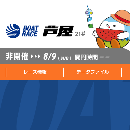
8/9
開門時間
— —
（sun）
レース情報
データファイル
レース情報
データファイル