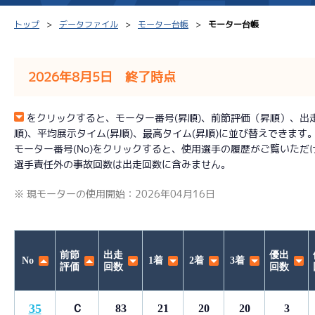
トップ
データファイル
モーター台帳
モーター台帳
2026年8月5日 終了時点
シリーズインデックス
モーター台帳
得点率
をクリックすると、モーター番号(昇順)、前節評価（昇順）、出走回数
順)、平均展示タイム(昇順)、最高タイム(昇順)に並び替えできます
レース結果一覧
ボートデータ
選手コ
モーター番号(No)をクリックすると、使用選手の履歴がご覧いただ
選手責任外の事故回数は出走回数に含みません。
出走表PDF
出目データ
企画番
※ 現モーターの使用開始：2026年04月16日
モーター抽選結果・
水面特性・進入コース別
前検タイムランキング
進入コース別選手成績
スター候補選手
前節
出走
優出
No
1着
2着
3着
評価
回数
回数
35
Ｃ
83
21
20
20
3