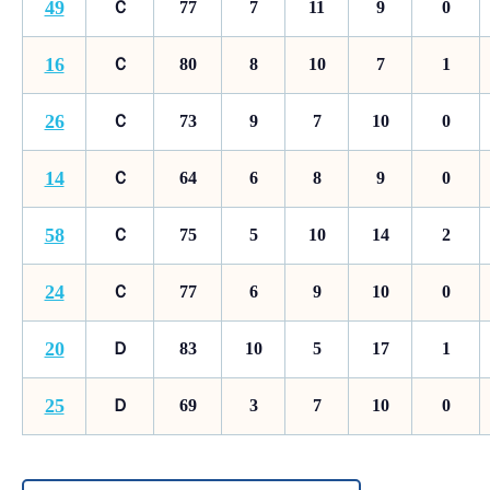
49
Ｃ
77
7
11
9
0
16
Ｃ
80
8
10
7
1
26
Ｃ
73
9
7
10
0
14
Ｃ
64
6
8
9
0
58
Ｃ
75
5
10
14
2
24
Ｃ
77
6
9
10
0
20
Ｄ
83
10
5
17
1
25
Ｄ
69
3
7
10
0