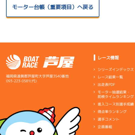
モーター台帳（重要項目）へ戻る
レース情報
シリーズインデックス
福岡県遠賀郡芦屋町大字芦屋3540番地
レース結果一覧
093-223-0581(代)
出走表PDF
モーター抽選結果・
前検タイムランキング
進入コース別選手成績
得点率ランキング
選手コメント
企画番組