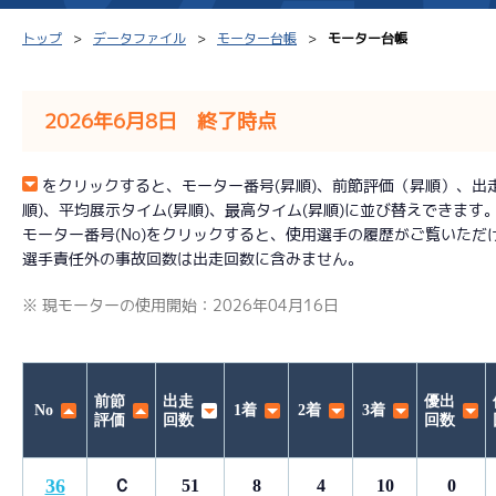
トップ
データファイル
モーター台帳
モーター台帳
2026年6月8日 終了時点
シリーズインデックス
モーター台帳
得点率
をクリックすると、モーター番号(昇順)、前節評価（昇順）、出走回数
順)、平均展示タイム(昇順)、最高タイム(昇順)に並び替えできます
レース結果一覧
ボートデータ
選手コ
モーター番号(No)をクリックすると、使用選手の履歴がご覧いただ
選手責任外の事故回数は出走回数に含みません。
出走表PDF
出目データ
企画番
※ 現モーターの使用開始：2026年04月16日
モーター抽選結果・
水面特性・進入コース別
前検タイムランキング
進入コース別選手成績
スター候補選手
前節
出走
優出
No
1着
2着
3着
評価
回数
回数
36
Ｃ
51
8
4
10
0