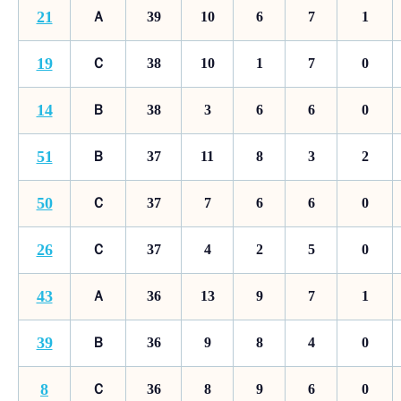
21
Ａ
39
10
6
7
1
19
Ｃ
38
10
1
7
0
14
Ｂ
38
3
6
6
0
51
Ｂ
37
11
8
3
2
50
Ｃ
37
7
6
6
0
26
Ｃ
37
4
2
5
0
43
Ａ
36
13
9
7
1
39
Ｂ
36
9
8
4
0
8
Ｃ
36
8
9
6
0