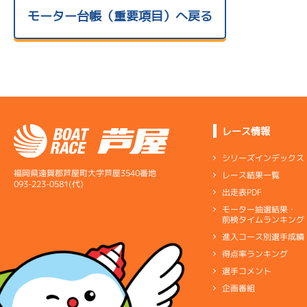
モーター台帳（重要項目）へ戻る
レース情報
シリーズインデックス
福岡県遠賀郡芦屋町大字芦屋3540番地
レース結果一覧
093-223-0581(代)
出走表PDF
モーター抽選結果・
前検タイムランキング
進入コース別選手成績
得点率ランキング
選手コメント
企画番組