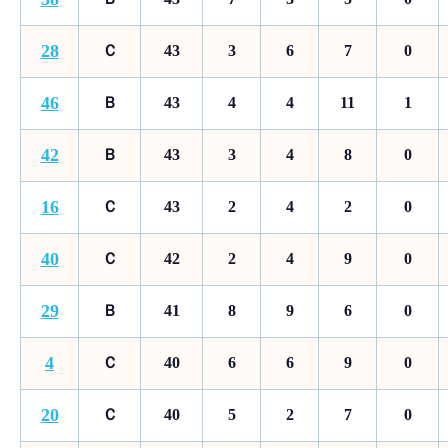
28
Ｃ
43
3
6
7
0
46
Ｂ
43
4
4
11
1
42
Ｂ
43
3
4
8
0
16
Ｃ
43
2
4
2
0
40
Ｃ
42
2
4
9
0
29
Ｂ
41
8
9
6
0
4
Ｃ
40
6
6
9
0
20
Ｃ
40
5
2
7
0