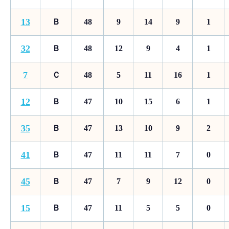
13
Ｂ
48
9
14
9
1
32
Ｂ
48
12
9
4
1
7
Ｃ
48
5
11
16
1
12
Ｂ
47
10
15
6
1
35
Ｂ
47
13
10
9
2
41
Ｂ
47
11
11
7
0
45
Ｂ
47
7
9
12
0
15
Ｂ
47
11
5
5
0