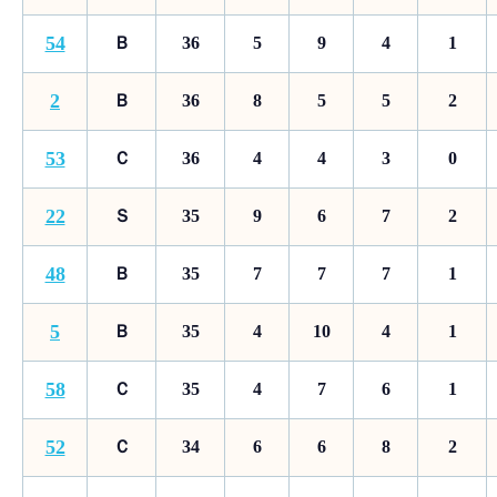
54
Ｂ
36
5
9
4
1
2
Ｂ
36
8
5
5
2
53
Ｃ
36
4
4
3
0
22
Ｓ
35
9
6
7
2
48
Ｂ
35
7
7
7
1
5
Ｂ
35
4
10
4
1
58
Ｃ
35
4
7
6
1
52
Ｃ
34
6
6
8
2