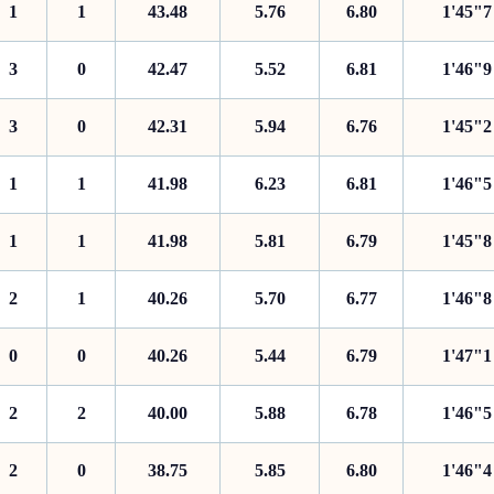
1
1
43.48
5.76
6.80
1'45"7
3
0
42.47
5.52
6.81
1'46"9
3
0
42.31
5.94
6.76
1'45"2
1
1
41.98
6.23
6.81
1'46"5
1
1
41.98
5.81
6.79
1'45"8
2
1
40.26
5.70
6.77
1'46"8
0
0
40.26
5.44
6.79
1'47"1
2
2
40.00
5.88
6.78
1'46"5
2
0
38.75
5.85
6.80
1'46"4