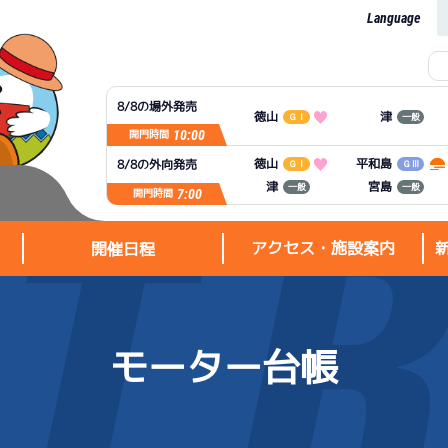
Language
8/8の場外発売
徳山
津
ＧⅠ
一般
10:00
開門時間
平和島
徳山
8/8の外向発売
ＧⅠ
ＧⅢ
宮島
津
一般
一般
7:00
開門時間
アクセス・施設案内
開催日程
モーター台帳
アクセス・