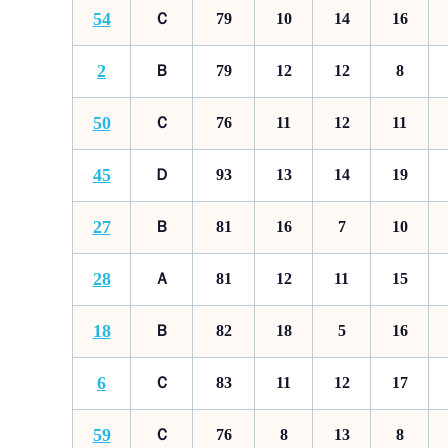
54
Ｃ
79
10
14
16
2
Ｂ
79
12
12
8
50
Ｃ
76
11
12
11
45
Ｄ
93
13
14
19
27
Ｂ
81
16
7
10
28
Ａ
81
12
11
15
18
Ｂ
82
18
5
16
6
Ｃ
83
11
12
17
59
Ｃ
76
8
13
8