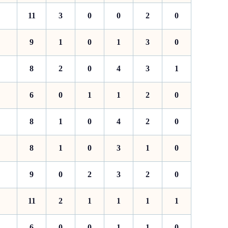
11
3
0
0
2
0
9
1
0
1
3
0
8
2
0
4
3
1
6
0
1
1
2
0
8
1
0
4
2
0
8
1
0
3
1
0
9
0
2
3
2
0
11
2
1
1
1
1
6
0
0
1
1
0