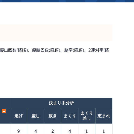
新着情報
芦屋サンライズメンバーズ
イベント情報（本場）
キャッシュレス会員｢アシ夢カー
BTS勝山
出回数(降順)、優勝回数(降順)、勝率(降順)、2連対率(降
BTS情報
メールマガジン
時刻表
BTS高城
電話投票キャンペーン
TEL情報
BTS金峰
ス」
BTS日向
BTS天文館
決まり手分析
まくり
逃げ
差し
抜き
まくり
恵まれ
差し
9
4
2
4
1
1