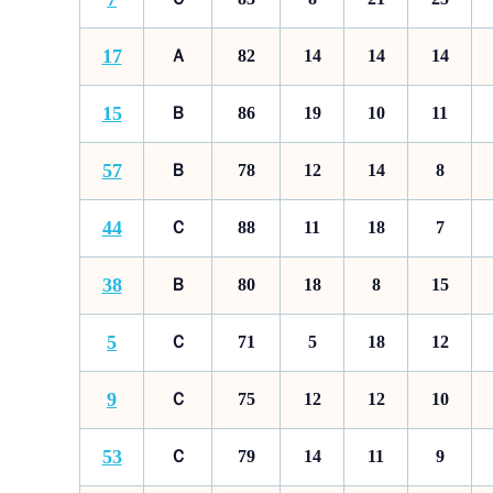
17
Ａ
82
14
14
14
15
Ｂ
86
19
10
11
57
Ｂ
78
12
14
8
44
Ｃ
88
11
18
7
38
Ｂ
80
18
8
15
5
Ｃ
71
5
18
12
9
Ｃ
75
12
12
10
53
Ｃ
79
14
11
9