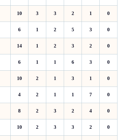
10
3
3
2
1
0
6
1
2
5
3
0
14
1
2
3
2
0
6
1
1
6
3
0
10
2
1
3
1
0
4
2
1
1
7
0
8
2
3
2
4
0
10
2
3
3
2
0