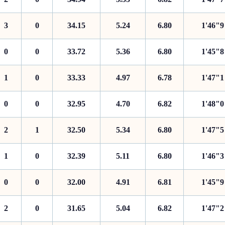
3
0
34.15
5.24
6.80
1'46"9
0
0
33.72
5.36
6.80
1'45"8
1
0
33.33
4.97
6.78
1'47"1
0
0
32.95
4.70
6.82
1'48"0
2
1
32.50
5.34
6.80
1'47"5
1
0
32.39
5.11
6.80
1'46"3
0
0
32.00
4.91
6.81
1'45"9
2
0
31.65
5.04
6.82
1'47"2