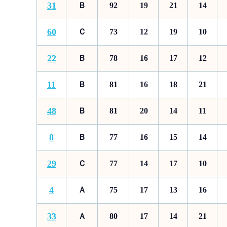
31
Ｂ
92
19
21
14
60
Ｃ
73
12
19
10
22
Ｂ
78
16
17
12
11
Ｂ
81
16
18
21
48
Ｂ
81
20
14
11
8
Ｂ
77
16
15
14
29
Ｃ
77
14
17
10
4
Ａ
75
17
13
16
33
Ａ
80
17
14
21