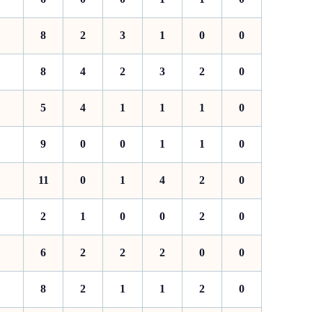
8
2
3
1
0
0
8
4
2
3
2
0
5
4
1
1
1
0
9
0
0
1
1
0
11
0
1
4
2
0
2
1
0
0
2
0
6
2
2
2
0
0
8
2
1
1
2
0