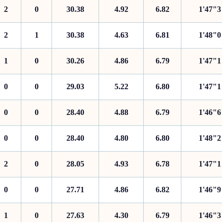
2
0
30.38
4.92
6.82
1'47"3
2
1
30.38
4.63
6.81
1'48"0
1
0
30.26
4.86
6.79
1'47"1
0
0
29.03
5.22
6.80
1'47"1
0
0
28.40
4.88
6.79
1'46"6
0
0
28.40
4.80
6.80
1'48"2
2
0
28.05
4.93
6.78
1'47"1
0
0
27.71
4.86
6.82
1'46"9
1
0
27.63
4.30
6.79
1'46"3