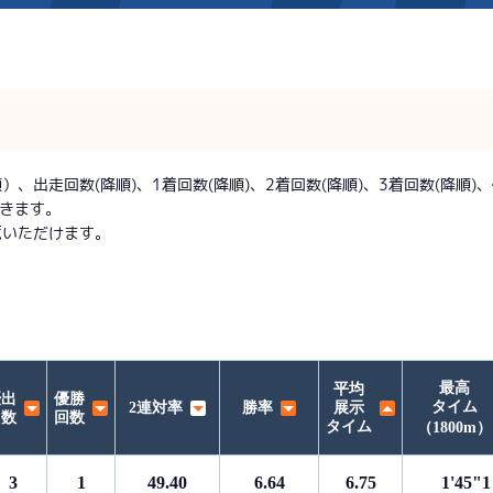
施設案内
得点率ランキング
新人選手紹介
アクセス
出走回数(降順)、1着回数(降順)、2着回数(降順)、3着回数(降順)、優
できます。
選手コメント
無料タクシー・無料バス
覧いただけます。
企画番組
施設案内
ース別情報
外向発売所「アシ夢テラ
ASHIMU CAFE
最高
平均
優出
優勝
タイム
2連対率
勝率
展示
回数
回数
タイム
（1800m）
3
1
49.40
6.64
6.75
1'45"1