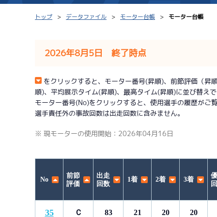
トップ
データファイル
モーター台帳
モーター台帳
2026年8月5日 終了時点
シリーズインデックス
モーター台帳
をクリックすると、モーター番号(昇順)、前節評価（昇順）、
順)、平均展示タイム(昇順)、最高タイム(昇順)に並び替え
レース結果一覧
ボートデータ
モーター番号(No)をクリックすると、使用選手の履歴がご
選手責任外の事故回数は出走回数に含みません。
出走表PDF
出目データ
※ 現モーターの使用開始：2026年04月16日
モーター抽選結果・
水面特性・進入コ
前検タイムランキング
進入コース別選手成績
スター候補選手
前節
出走
No
1着
2着
3着
評価
回数
35
Ｃ
83
21
20
20