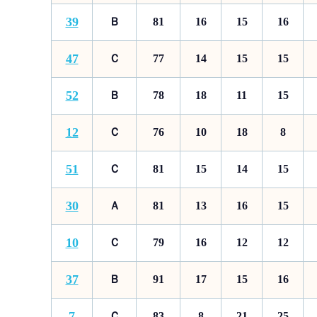
39
Ｂ
81
16
15
16
47
Ｃ
77
14
15
15
52
Ｂ
78
18
11
15
12
Ｃ
76
10
18
8
51
Ｃ
81
15
14
15
30
Ａ
81
13
16
15
10
Ｃ
79
16
12
12
37
Ｂ
91
17
15
16
7
Ｃ
83
8
21
25