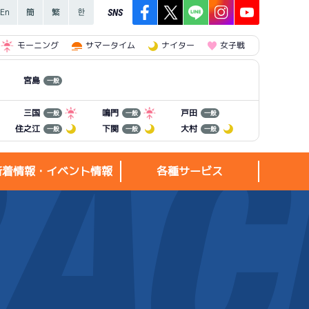
SNS
モーニング
サマータイム
ナイター
女子戦
宮島
一般
三国
鳴門
戸田
一般
一般
一般
住之江
下関
大村
一般
一般
一般
新着情報・イベント情報
各種サービス
新着情報・
各種サービス
イベント情報