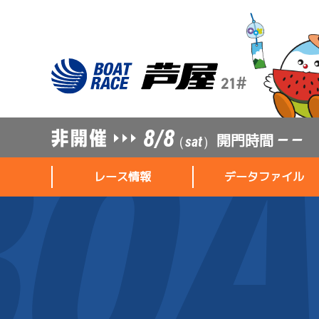
8/8
開門時間
— —
（sat）
レース情報
データファイル
レース情報
データファイル