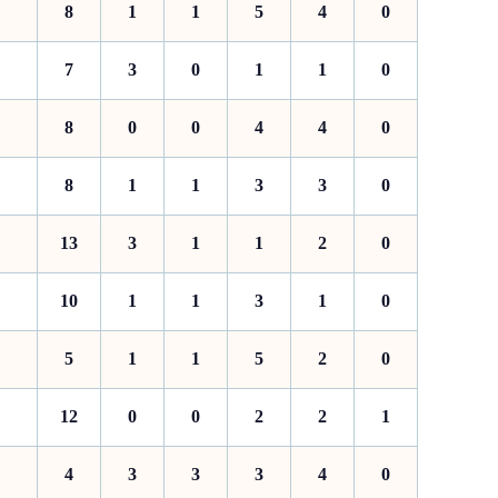
8
1
1
5
4
0
7
3
0
1
1
0
8
0
0
4
4
0
8
1
1
3
3
0
13
3
1
1
2
0
10
1
1
3
1
0
5
1
1
5
2
0
12
0
0
2
2
1
4
3
3
3
4
0