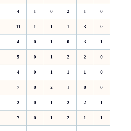
4
1
0
2
1
0
11
1
1
1
3
0
4
0
1
0
3
1
5
0
1
2
2
0
4
0
1
1
1
0
7
0
2
1
0
0
2
0
1
2
2
1
7
0
1
2
1
1