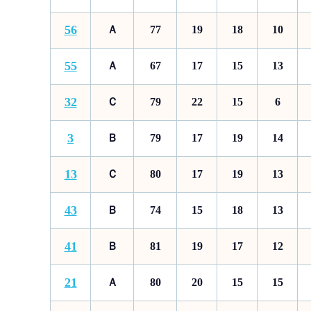
56
Ａ
77
19
18
10
55
Ａ
67
17
15
13
32
Ｃ
79
22
15
6
3
Ｂ
79
17
19
14
13
Ｃ
80
17
19
13
43
Ｂ
74
15
18
13
41
Ｂ
81
19
17
12
21
Ａ
80
20
15
15