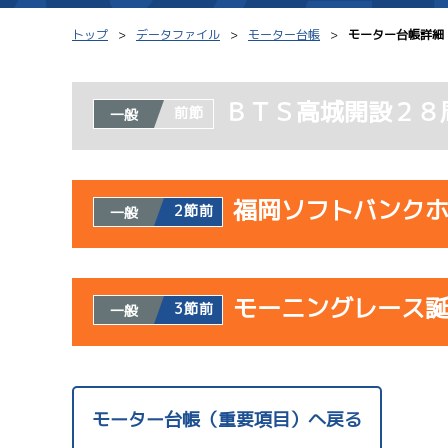
トップ
データファイル
モーター台帳
モーター台帳詳細
ＢＴＳ高城開設２８
前節
一般
シリーズインデックス
モーター台帳
レース結果一覧
ボートデータ
福岡ソフトバンク
2節前
一般
出走表PDF
出目データ
モーター抽選結果・
水面特性・進入コ
使用者情報
前検タイムランキング
モーニングレース
開催日
レ
3節前
一般
進入コース別選手成績
スター候補選手
使用者情報
07/23
開催日
レ
モーター台帳（重要項目）へ戻る
初日
1