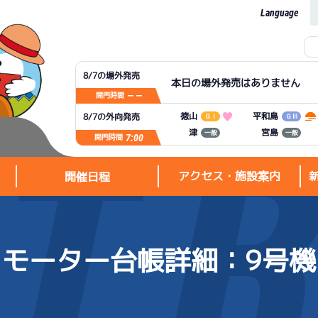
Language
8/7の場外発売
本日の場外発売はありません
— —
開門時間
平和島
徳山
8/7の外向発売
ＧⅠ
ＧⅢ
宮島
津
一般
一般
7:00
開門時間
アクセス・施設案内
開催日程
モーター台帳詳細
：9号機
アクセス・