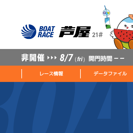
8/7
開門時間
— —
（fri）
レース情報
データファイル
レース情報
データファイル