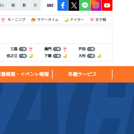
SNS
モーニング
サマータイム
ナイター
女子戦
三国
鳴門
戸田
一般
一般
一般
住之江
下関
大村
一般
一般
一般
新着情報・イベント情報
各種サービス
新着情報・
各種サービス
イベント情報