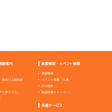
出足がない。ペラ調整
をしていく
足自体は悪くない。大
丈夫だよ
※機歴通りでどの足も
下がり気味
ン×1
リング×4
変わらず足は悪くない
施設案内
新着情報・イベント情報
新着情報
イベント情報（本場）
・無料バス時刻表
下がらなくなったが出
BTS情報
足は良くない
電話投票キャンペーン
アシ夢テラス」
伸びが少し足りない。
調整します
E
各種サービス