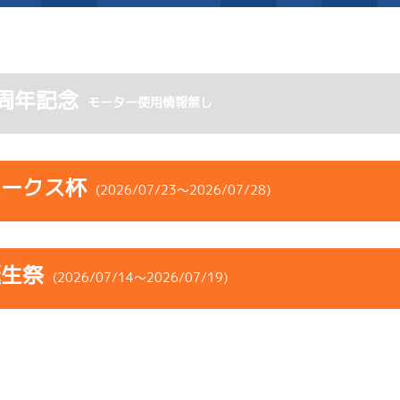
施設案内
周年記念
モーター使用情報無し
得点率ランキング
新人選手紹介
アクセス
選手コメント
無料タクシー・無料バス
ホークス杯
(2026/07/23～2026/07/28)
企画番組
施設案内
コース
ST
着順
風速
展示タイム
ース別情報
外向発売所「アシ夢テラ
誕生祭
ース
風向
(2026/07/14～2026/07/19)
決まり手
波高
チルト
ASHIMU CAFE
2
.06
１
2m
6.94
6R
北西
予選
(追い風)
コース
ST
着順
風速
展示タイム
差 し
2cm
-0.5
ース
風向
決まり手
波高
チルト
2
.01
Ｆ
4m
6.93
2R
北西