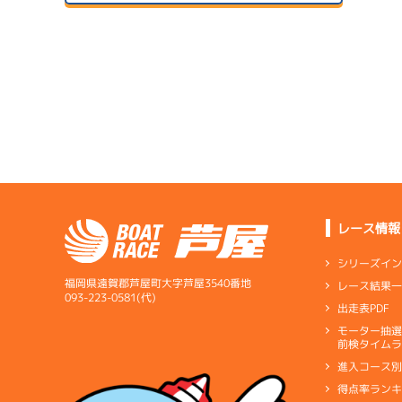
ドリー
サンラ
07/14
初日
サンラ
07/24
予
２日目
A1
/
3623
深川 真二
7.57
全国勝率
07/15
7.53
２日目
B1
/
3663
当地勝率
木山 和幸
07/25
３日目
Ｃ
前節評価
レース情報
5.41
全国勝率
シリーズイ
5.07
当地勝率
福岡県遠賀郡芦屋町大字芦屋3540番地
レース結果
07/16
093-223-0581(代)
出走表PDF
３日目
Ｄ
前節評価
サンラ
07/26
モーター抽
前検タイムラ
４日目
進入コース
得点率ラン