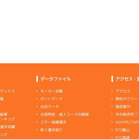
ムレース
(追い風)
3
.21
４
2m
6.90
4cm
-0.5
2R
南西
イズＷ戦
(追い風)
2cm
0.0
2
.16
２
1m
6.86
2R
北西
イズＷ戦
(追い風)
5
.14
６
2m
6.91
1cm
-0.5
9R
北西
選特賞
(追い風)
2cm
0.0
-
-
-
-
-
-
-
-
-
-
-
-
-
-
-
-
-
-
-
-
2
.14
１
2m
6.90
6R
北西
予選
(追い風)
4
.22
２
5m
6.96
抜 き
2cm
-0.5
7R
南西
ピスト
予選
(追い風)
5cm
0.0
データファイル
アクセス・
-
-
-
-
-
-
-
1
.12
１
6m
6.96
-
-
-
アクセス
モーター台帳
ンデックス
6R
西
予選
(追い風)
無料タクシー
ボートデータ
一覧
逃 げ
6cm
0.0
2
.20
２
1m
6.90
3R
西
施設案内
出目データ
イズＸ戦
(追い風)
-
-
-
-
-
1cm
-0.5
外向発売所「
水面特性・進入コース別情報
選結果・
-
-
ンキング
-
-
-
ASHIMU CAF
スター候補選手
2
.17
３
3m
6.92
8R
北西
別選手成績
BTS勝山
新人選手紹介
予選
(追い風)
6
.12
３
1m
6.88
3cm
-0.5
キング
3R
南西
BTS高城