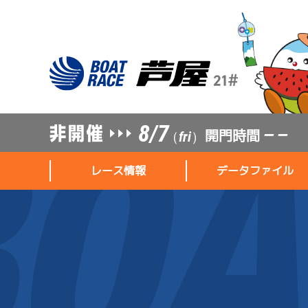
8/7
開門時間
— —
（fri）
レース情報
データファイル
レース情報
データファイル