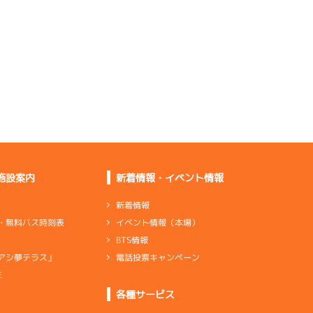
出足がない。ペラ調整
をしていく
足自体は悪くない。大
丈夫だよ
※機歴通りでどの足も
下がり気味
ン×1
リング×4
変わらず足は悪くない
施設案内
新着情報・イベント情報
新着情報
イベント情報（本場）
・無料バス時刻表
下がらなくなったが出
BTS情報
足は良くない
電話投票キャンペーン
アシ夢テラス」
伸びが少し足りない。
調整します
E
各種サービス