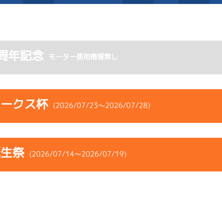
施設案内
周年記念
モーター使用情報無し
得点率ランキング
新人選手紹介
アクセス
選手コメント
無料タクシー・無料バス
ホークス杯
(2026/07/23～2026/07/28)
企画番組
施設案内
コース
ST
着順
風速
展示タイム
ース別情報
外向発売所「アシ夢テラ
誕生祭
ース
風向
(2026/07/14～2026/07/19)
決まり手
波高
チルト
ASHIMU CAFE
2
.06
１
2m
6.94
6R
北西
予選
(追い風)
コース
ST
着順
風速
展示タイム
差 し
2cm
-0.5
ース
風向
決まり手
波高
チルト
2
.01
Ｆ
4m
6.93
2R
北西