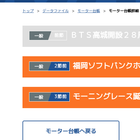
トップ
データファイル
モーター台帳
モーター台帳詳細
ＢＴＳ高城開設２８
前節
一般
シリーズインデックス
モーター台帳
レース結果一覧
ボートデータ
福岡ソフトバンク
2節前
一般
出走表PDF
出目データ
モーター抽選結果・
水面特性・進入コ
使用者情報
前検タイムランキング
モーニングレース
開催日
レ
3節前
一般
進入コース別選手成績
スター候補選手
使用者情報
07/23
開催日
レ
モーター台帳へ戻る
初日
1