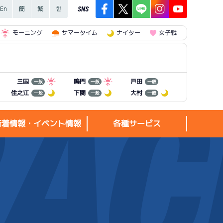
SNS
モーニング
サマータイム
ナイター
女子戦
三国
鳴門
戸田
一般
一般
一般
住之江
下関
大村
一般
一般
一般
新着情報・イベント情報
各種サービス
新着情報・
各種サービス
イベント情報