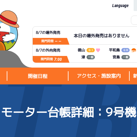
Language
8/7の場外発売
本日の場外発売はありません
— —
開門時間
平和島
徳山
8/7の外向発売
ＧⅠ
ＧⅢ
宮島
津
一般
一般
7:00
開門時間
アクセス・施設案内
開催日程
モーター台帳詳細
：9号機
アクセス・