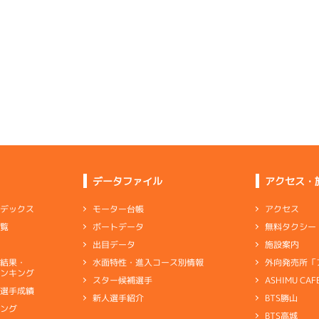
ムレース
(追い風)
3
.21
４
2m
6.90
4cm
-0.5
2R
南西
イズＷ戦
(追い風)
2cm
0.0
2
.16
２
1m
6.86
2R
北西
イズＷ戦
(追い風)
5
.14
６
2m
6.91
1cm
-0.5
9R
北西
選特賞
(追い風)
2cm
0.0
-
-
-
-
-
-
-
-
-
-
-
-
-
-
-
-
-
-
-
-
2
.14
１
2m
6.90
6R
北西
予選
(追い風)
4
.22
２
5m
6.96
抜 き
2cm
-0.5
7R
南西
ピスト
予選
(追い風)
5cm
0.0
データファイル
アクセス・
-
-
-
-
-
-
-
1
.12
１
6m
6.96
-
-
-
アクセス
モーター台帳
ンデックス
6R
西
予選
(追い風)
無料タクシー
ボートデータ
一覧
逃 げ
6cm
0.0
2
.20
２
1m
6.90
3R
西
施設案内
出目データ
イズＸ戦
(追い風)
-
-
-
-
-
1cm
-0.5
外向発売所「
水面特性・進入コース別情報
選結果・
-
-
ンキング
-
-
-
ASHIMU CAF
スター候補選手
2
.17
３
3m
6.92
8R
北西
別選手成績
BTS勝山
新人選手紹介
予選
(追い風)
6
.12
３
1m
6.88
3cm
-0.5
キング
3R
南西
BTS高城