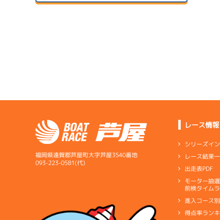
ドリー
サンラ
07/14
初日
サンラ
07/24
予
２日目
A1
/
3623
深川 真二
7.57
全国勝率
07/15
7.53
２日目
B1
/
3663
当地勝率
木山 和幸
07/25
３日目
Ｃ
前節評価
レース情報
5.41
全国勝率
シリーズイ
5.07
当地勝率
福岡県遠賀郡芦屋町大字芦屋3540番地
レース結果
07/16
093-223-0581(代)
出走表PDF
３日目
Ｄ
前節評価
サンラ
07/26
モーター抽
前検タイムラ
４日目
進入コース
得点率ラン