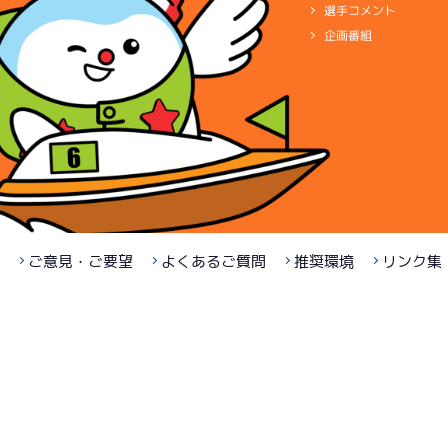
サンライズＹ戦
選手コメント
07/26
短評
機は間違いな
企画番組
４日目
10R
電気
…
電気一式
キャブ
…
キ
予選特賞
ペラ
…
プロペラ
ギヤ
…
ギヤ
-
07/27
５日目
7R
一般
ご意見・ご要望
よくあるご質問
推奨環境
リンク集
2R
サンライズＷ戦
07/28
最終日
7R
一般
短評
足に全振りで
電気
…
電気一式
キャブ
…
キ