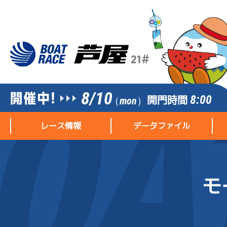
8/10
開門時間
8:00
（mon）
レース情報
データファイル
モ
レース情報
データファイル