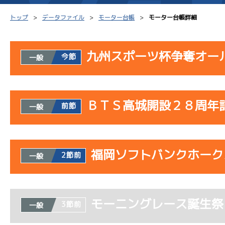
トップ
データファイル
モーター台帳
モーター台帳詳細
九州スポーツ杯争奪オー
今節
一般
シリーズインデックス
モーター台帳
得点率
使用者情報
レース結果一覧
ボートデータ
選手コ
ＢＴＳ高城開設２８周年
開催日
レース
前節
一般
出走表PDF
出目データ
企画番
4R
モーター抽選結果・
サンライズＹ戦
水面特性・進入コース別
使用者情報
08/10
前検タイムランキング
福岡ソフトバンクホーク
開催日
レース
2節前
一般
初日
進入コース別選手成績
スター候補選手
11R
予選特選
5R
サンライズＺ戦
使用者情報
08/02
モーニングレース誕生祭
開催日
レース
短評
パンチ力はな
3節前
一般
初日
10R
電気
…
電気一式
キャブ
…
キ