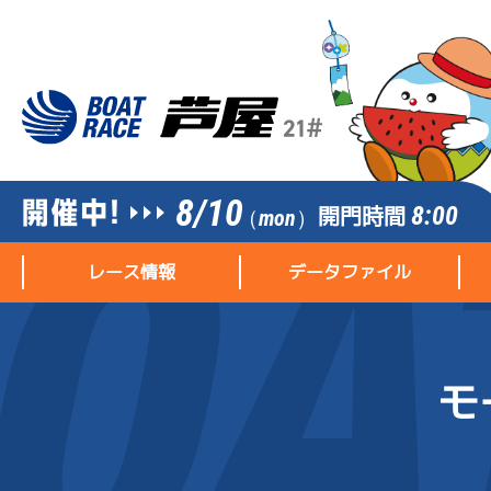
8/10
開門時間
8:00
（mon）
レース情報
データファイル
モ
レース情報
データファイル