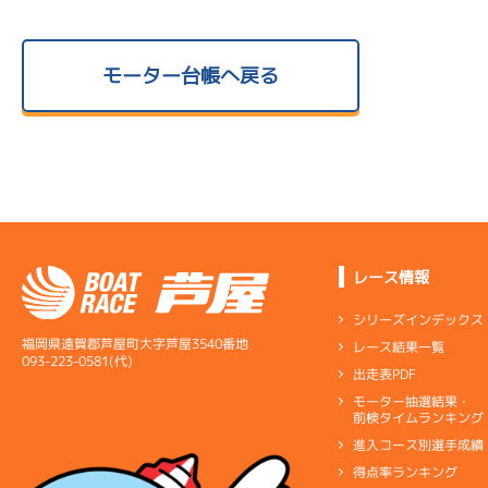
予選特賞
A1
/
4736
1R
ペラ
…
プロペラ
ギヤ
…
ギヤ
サンライズＶ戦
高倉 和士
07/23
5R
モーター台帳へ戻る
初日
サンライズＺ戦
7.15
全国勝率
8R
08/03
予選
6.83
２日目
A1
/
4790
当地勝率
11R
柳内 敬太
予選特選
Ｂ
4R
前節評価
サンライズＹ戦
6.35
全国勝率
07/24
4R
6.73
２日目
B2
/
5227
当地勝率
サンライズＹ戦
川原 愛未
08/04
-
３日目
Ｂ
前節評価
レース情報
10R
2.71
全国勝率
準優勝戦
シリーズインデックス
6R
0.00
当地勝率
予選
福岡県遠賀郡芦屋町大字芦屋3540番地
レース結果一覧
07/25
093-223-0581(代)
出走表PDF
-
３日目
Ａ
前節評価
08/05
モーター抽選結果・
-
前検タイムランキング
最終日
12R
進入コース別選手成績
優勝戦
得点率ランキング
4R