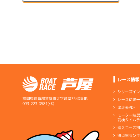
２日目
A2
/
4788
サンラ
小池 哲也
予
07/14
初日
5.37
全国勝率
1
ドリー
6.83
当地勝率
08/04
３日目
Ｃ
前節評価
サンラ
07/15
２日目
A1
/
3942
1
寺田 祥
予
レース情報
サンラ
08/05
7.02
全国勝率
最終日
シリーズイ
8.28
当地勝率
サンラ
福岡県遠賀郡芦屋町大字芦屋3540番地
レース結果
07/16
093-223-0581(代)
出走表PDF
３日目
Ｃ
前節評価
1
モーター抽
短評
乗り心
予
前検タイムラ
進入コース
電気
…
電気一式
キ
得点率ラン
ペラ
…
プロペラ
ギ