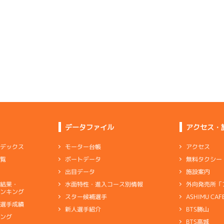
4
.21
３
2m
6.88
2R
南西
1
.18
２
4m
6.82
9R
北東
イズＷ戦
(追い風)
2cm
0.0
選特賞
(向い風)
4cm
0.0
1
.17
５
4m
6.89
2R
北西
-
-
-
-
-
ムレース
(追い風)
-
-
4cm
0.0
-
-
-
4
.21
３
2m
6.88
3R
南西
4
.20
４
4m
6.90
ピスト
8R
北西
イズＸ戦
(追い風)
2cm
0.0
一般
(追い風)
4cm
0.0
6
.09
６
5m
7.02
1R
南西
3
.11
４
1m
6.86
ピスト
3R
東
選特選
(追い風)
5cm
0.0
データファイル
アクセス・
イズＸ戦
(向い風)
1cm
0.0
1
.09
１
6m
6.91
アクセス
モーター台帳
ンデックス
5R
西
4
.17
３
4m
6.80
ピスト
8R
東
イズＺ戦
(追い風)
無料タクシー
ボートデータ
一覧
逃 げ
6cm
0.0
一般
(向い風)
4cm
0.0
施設案内
出目データ
2
.17
２
5m
6.95
1R
西
外向発売所「
水面特性・進入コース別情報
選結果・
地がきた中盤以降から上位の走りを披露
選特選
(追い風)
ンキング
5cm
0.0
ASHIMU CAF
スター候補選手
別選手成績
BTS勝山
新人選手紹介
ャブ
…
キャブレタ
ピストン
…
ピストン
リング
…
ピストンリング
シリ
-
-
-
-
-
キング
ヤ
…
ギヤケース
キャリボ
…
キャリアボデー
-
-
BTS高城