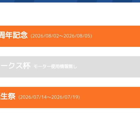
施設案内
周年記念
(2026/08/02～2026/08/05)
得点率ランキング
新人選手紹介
アクセス
コース
ST
着順
風速
展示タイム
選手コメント
無料タクシー・無料バス
ホークス杯
ース
風向
モーター使用情報無し
決まり手
波高
チルト
企画番組
施設案内
6
.10
５
2m
6.84
4R
西
イズＹ戦
(追い風)
ース別情報
外向発売所「アシ夢テラ
2cm
-0.5
誕生祭
(2026/07/14～2026/07/19)
3
.17
３
4m
6.89
ASHIMU CAFE
1R
北西
ペラ
選特選
(追い風)
4cm
-0.5
コース
ST
着順
風速
展示タイム
5
.21
５
1m
6.85
ース
風向
3R
北東
決まり手
波高
チルト
イズＸ戦
(向い風)
1cm
0.0