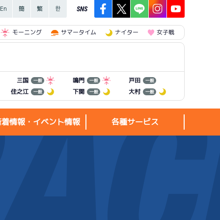
SNS
モーニング
サマータイム
ナイター
女子戦
三国
鳴門
戸田
一般
一般
一般
住之江
下関
大村
一般
一般
一般
新着情報・イベント情報
各種サービス
新着情報・
各種サービス
イベント情報