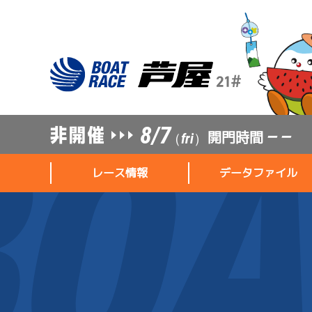
8/7
開門時間
— —
（fri）
レース情報
データファイル
レース情報
データファイル