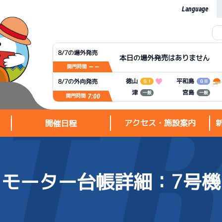
Language
8/7の場外発売
本日の場外発売はありません
— —
開門時間
平和島
徳山
8/7の外向発売
ＧⅠ
ＧⅢ
宮島
津
一般
一般
7:00
開門時間
アクセス・施設案内
開催日程
モーター台帳詳細
：7号機
アクセス・