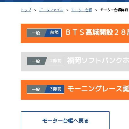
トップ
データファイル
モーター台帳
モーター台帳詳細
ＢＴＳ高城開設２８
前節
一般
シリーズインデックス
モーター台帳
使用者情報
レース結果一覧
ボートデータ
福岡ソフトバンク
開催日
レ
2節前
一般
出走表PDF
出目データ
モーター抽選結果・
サンラ
水面特性・進入コ
08/02
前検タイムランキング
モーニングレース
3節前
一般
初日
進入コース別選手成績
スター候補選手
1
予
使用者情報
開催日
レ
モーター台帳へ戻る
サンラ
08/03