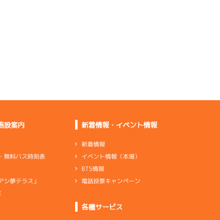
をします
前検の感触は全体的に
普通の感じ
足は普通くらいで特徴
とかはない
ン×2
リング×4
シリンダ
前に追いつく感じがな
かった
ン×2
リング×4
シリンダ
施設案内
新着情報・イベント情報
足は普通だけど乗りづ
らさがある
新着情報
ン×2
リング×4
シリンダ
イベント情報（本場）
・無料バス時刻表
ピット離れから全体的
BTS情報
におかしい
電話投票キャンペーン
アシ夢テラス」
E
ンダ
…
シリンダケース
シャフト
…
クランクシャフト
各種サービス