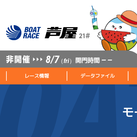
8/7
開門時間
— —
（fri）
レース情報
データファイル
モ
レース情報
データファイル