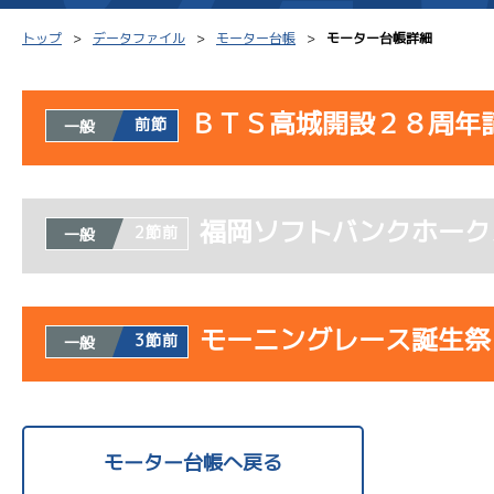
トップ
データファイル
モーター台帳
モーター台帳詳細
ＢＴＳ高城開設２８周年
前節
一般
シリーズインデックス
モーター台帳
得点率
使用者情報
レース結果一覧
ボートデータ
選手コ
福岡ソフトバンクホーク
開催日
レース
2節前
一般
出走表PDF
出目データ
企画番
4R
モーター抽選結果・
サンライズＹ戦
水面特性・進入コース別
08/02
前検タイムランキング
モーニングレース誕生祭
3節前
一般
初日
進入コース別選手成績
スター候補選手
11R
予選特選
使用者情報
開催日
レース
3R
モーター台帳へ戻る
サンライズＸ戦
08/03