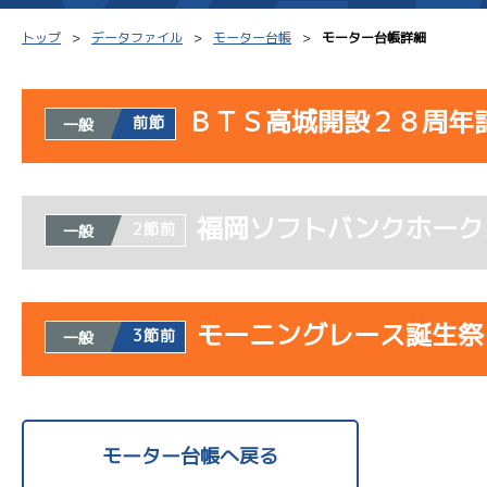
トップ
データファイル
モーター台帳
モーター台帳詳細
ＢＴＳ高城開設２８周年
前節
一般
シリーズインデックス
モーター台帳
得点率
使用者情報
レース結果一覧
ボートデータ
選手コ
福岡ソフトバンクホーク
開催日
レース
2節前
一般
出走表PDF
出目データ
企画番
4R
モーター抽選結果・
サンライズＹ戦
水面特性・進入コース別
08/02
前検タイムランキング
モーニングレース誕生祭
3節前
一般
初日
進入コース別選手成績
スター候補選手
11R
予選特選
使用者情報
開催日
レース
3R
モーター台帳へ戻る
サンライズＸ戦
08/03