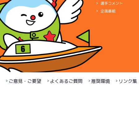
Ｃ
前節評価
選手コメント
11R
短評
乗り心地がき
予選特選
企画番組
電気
…
電気一式
キャブ
…
キ
ペラ
…
プロペラ
ギヤ
…
ギヤ
-
07/17
４日目
10R
予選特賞
4R
サンライズＹ戦
07/18
ご意見・ご要望
よくあるご質問
推奨環境
リンク集
５日目
12R
準優勝戦
-
07/19
最終日
12R