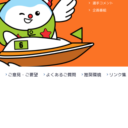
選手コメント
5R
企画番組
サンライズＺ戦
07/27
５日目
12R
準優勝戦
-
07/28
最終日
12R
優勝戦
ご意見・ご要望
よくあるご質問
推奨環境
リンク集
短評
機歴以上は引
電気
…
電気一式
キャブ
…
キ
ペラ
…
プロペラ
ギヤ
…
ギヤ