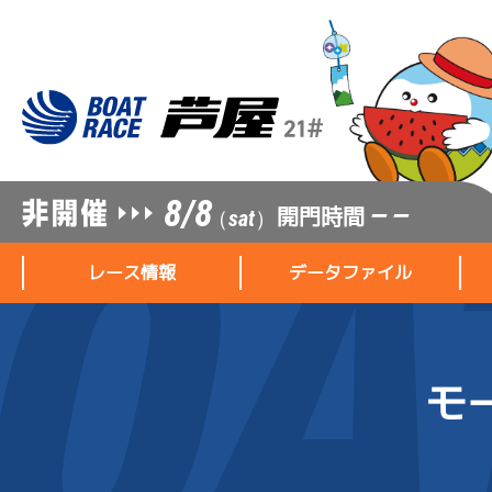
8/8
開門時間
— —
（sat）
レース情報
データファイル
モ
レース情報
データファイル