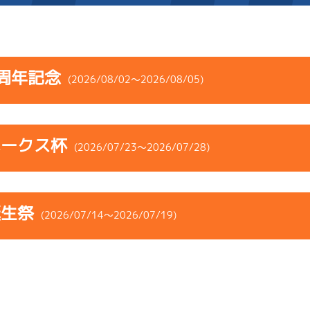
施設案内
周年記念
(2026/08/02～2026/08/05)
得点率ランキング
新人選手紹介
アクセス
コース
ST
着順
風速
展示タイム
選手コメント
無料タクシー・無料バス
ホークス杯
ース
風向
(2026/07/23～2026/07/28)
決まり手
波高
チルト
企画番組
施設案内
3
.16
４
3m
6.87
1R
南西
イズＶ戦
(追い風)
コース
ST
着順
風速
展示タイム
ース別情報
外向発売所「アシ夢テラ
3cm
0.0
誕生祭
ース
風向
(2026/07/14～2026/07/19)
決まり手
波高
チルト
5
.21
６
4m
6.86
ASHIMU CAFE
8R
西
予選
(追い風)
1
.16
１
1m
6.84
4cm
0.0
5R
北西
イズＺ戦
(追い風)
コース
ST
着順
風速
展示タイム
逃 げ
1cm
0.0
4
.20
４
1m
6.84
ース
風向
3R
北東
決まり手
波高
チルト
イズＸ戦
(向い風)
5
.13
３
4m
6.95
1cm
0.0
2R
北西