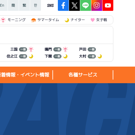
SNS
モーニング
サマータイム
ナイター
女子戦
三国
鳴門
戸田
一般
一般
一般
住之江
下関
大村
一般
一般
一般
新着情報・イベント情報
各種サービス
新着情報・
各種サービス
イベント情報