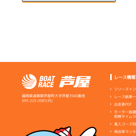
ドリー
２日目
B1
/
3922
菅沼 佳昭
07/14
初日
3.78
全国勝率
07/24
予
4.38
２日目
A1
/
4352
当地勝率
1
下條 雄太郎
08/04
予
３日目
Ｃ
前節評価
サンラ
6.55
全国勝率
07/15
0.00
２日目
B1
/
4727
当地勝率
サンラ
安部 慎一
07/25
３日目
Ｃ
前節評価
レース情報
サンラ
1
08/05
3.82
全国勝率
予
最終日
シリーズイ
4.88
当地勝率
福岡県遠賀郡芦屋町大字芦屋3540番地
レース結果
07/16
093-223-0581(代)
出走表PDF
３日目
Ｃ
前節評価
1
07/26
モーター抽
短評
安定し
予
前検タイムラ
４日目
進入コース
電気
…
電気一式
キ
得点率ラン
ペラ
…
プロペラ
ギ