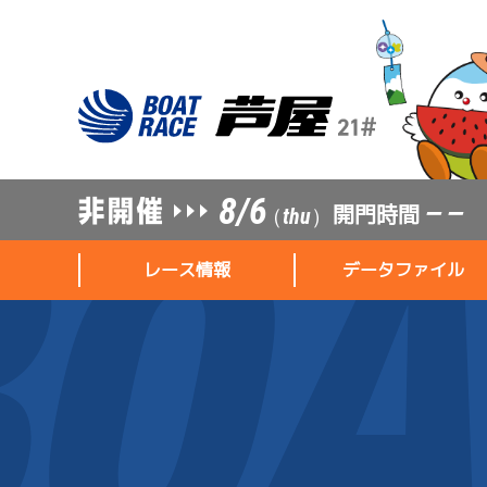
8/6
開門時間
— —
（thu）
レース情報
データファイル
レース情報
データファイル