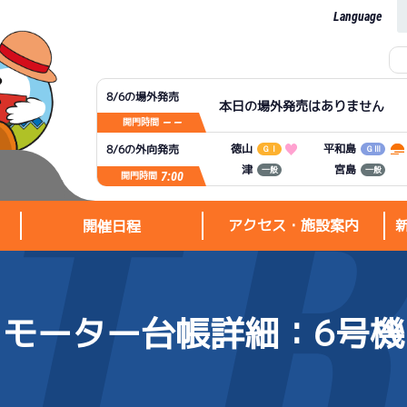
Language
8/6の場外発売
本日の場外発売はありません
— —
開門時間
平和島
徳山
8/6の外向発売
ＧⅠ
ＧⅢ
宮島
津
一般
一般
7:00
開門時間
アクセス・施設案内
開催日程
モーター台帳詳細
：6号機
アクセス・