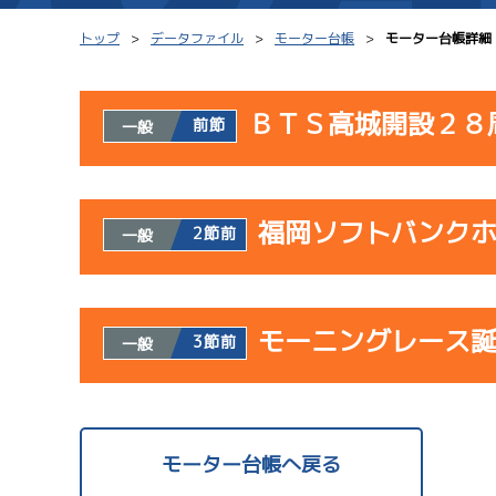
トップ
データファイル
モーター台帳
モーター台帳詳細
ＢＴＳ高城開設２８
前節
一般
シリーズインデックス
モーター台帳
使用者情報
レース結果一覧
ボートデータ
福岡ソフトバンク
開催日
レ
2節前
一般
出走表PDF
出目データ
モーター抽選結果・
サンラ
水面特性・進入コ
使用者情報
08/02
前検タイムランキング
モーニングレース
開催日
レ
3節前
一般
初日
進入コース別選手成績
スター候補選手
サンラ
使用者情報
07/23
開催日
レ
モーター台帳へ戻る
初日
サンラ
1
08/03