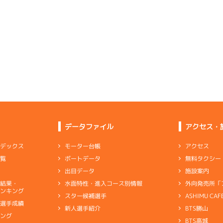
ムレース
(追い風)
-
-
-
-
-
4cm
0.0
-
-
-
-
-
-
-
-
-
-
-
-
3
.12
１
2m
6.85
-
-
-
6R
北西
予選
(追い風)
4
.14
５
2m
6.89
まくり差し
2cm
0.0
9R
北西
-
-
-
-
-
選特賞
(追い風)
-
-
2cm
0.0
2
.11
２
3m
6.86
-
-
-
1R
北西
選特選
(追い風)
5
.20
３
2m
6.93
3cm
0.0
1R
南西
3
.15
５
2m
6.80
9R
北
イズＶ戦
(追い風)
2cm
0.0
一般
(左横風)
4
.11
２
0m
6.84
2cm
0.0
2R
無風
イズＷ戦
(無風)
1
.07
１
3m
6.94
1cm
0.0
8R
南西
3
.26
５
3m
6.76
1R
東
予選
(追い風)
逃 げ
3cm
0.0
データファイル
アクセス・
イズＶ戦
(向い風)
1
.15
２
3m
6.85
3cm
0.0
2R
北西
リング
選特選
(追い風)
-
-
-
-
-
3cm
0.0
アクセス
モーター台帳
ンデックス
2
.15
４
4m
6.79
-
-
7R
東
無料タクシー
ボートデータ
一覧
-
-
-
一般
(向い風)
6
.16
３
2m
6.85
4cm
0.0
6R
北西
施設案内
出目データ
予選
(追い風)
2
.20
４
6m
7.06
2cm
0.0
0R
西
外向発売所「
水面特性・進入コース別情報
選結果・
た走りを維持したが一瞬の足がもう少し
選特賞
(追い風)
ンキング
6cm
0.0
ASHIMU CAF
スター候補選手
-
-
-
-
-
別選手成績
-
-
BTS勝山
新人選手紹介
ャブ
…
キャブレタ
ピストン
…
ピストン
リング
…
ピストンリング
シリ
6
.15
５
1m
6.94
-
-
-
キング
1R
南
ヤ
…
ギヤケース
キャリボ
…
キャリアボデー
BTS高城