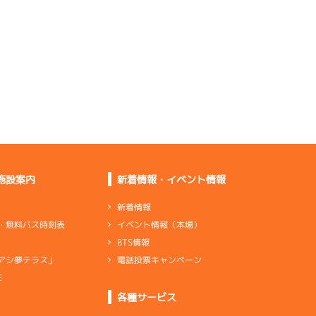
体的にいい
ずり下がる感じではな
かったです
乗れるけど大した足で
はないです
足は出足系で伸びも悪
くない
伸び寄りにして少しの
ぞく感じ
伸びはいいけど立ち上
がりが甘い
施設案内
新着情報・イベント情報
乗りづらさはないし足
×2
も悪くない
新着情報
イベント情報（本場）
・無料バス時刻表
バランス重視の調整で
BTS情報
中堅ぐらい
電話投票キャンペーン
アシ夢テラス」
乗りやすいだけで足に
特徴はない
E
ンダ
…
シリンダケース
シャフト
…
クランクシャフト
各種サービス