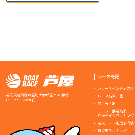
２日目
B2
/
5468
8R
山口 隼人
予選
7R
予選
1.45
全国勝率
07/24
4R
1.86
２日目
B1
/
3842
当地勝率
サンライズＹ戦
12R
星野 太郎
08/04
予選特選
３日目
Ｃ
前節評価
4.62
-
全国勝率
4R
2.50
当地勝率
サンライズＹ戦
07/25
1R
３日目
Ｂ
前節評価
レース情報
サンライズＶ戦
9R
08/05
予選特賞
最終日
シリーズインデックス
7R
福岡県遠賀郡芦屋町大字芦屋3540番地
レース結果一覧
一般
093-223-0581(代)
3R
出走表PDF
サンライズＸ戦
07/26
モーター抽選結果・
短評
「乗りやすい
前検タイムランキング
４日目
8R
進入コース別選手成績
電気
…
電気一式
キャブ
…
キ
予選
得点率ランキング
ペラ
…
プロペラ
ギヤ
…
ギヤ