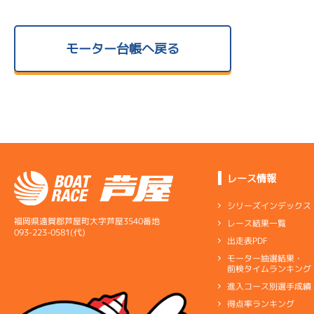
予選
B1
/
5203
2R
ペラ
…
プロペラ
ギヤ
…
ギヤ
サンライズＷ戦
神里 琴音
07/23
1R
モーター台帳へ戻る
初日
サンライズＶ戦
5.56
全国勝率
08/03
-
3.72
２日目
B2
/
5468
当地勝率
8R
山口 隼人
予選
Ｃ
7R
前節評価
予選
1.45
全国勝率
07/24
4R
1.86
２日目
B1
/
3842
当地勝率
サンライズＹ戦
12R
星野 太郎
08/04
予選特選
３日目
Ｃ
前節評価
レース情報
4.62
-
全国勝率
シリーズインデックス
4R
2.50
当地勝率
サンライズＹ戦
福岡県遠賀郡芦屋町大字芦屋3540番地
レース結果一覧
07/25
093-223-0581(代)
1R
出走表PDF
３日目
Ｂ
前節評価
サンライズＶ戦
9R
08/05
モーター抽選結果・
予選特賞
前検タイムランキング
最終日
7R
進入コース別選手成績
一般
得点率ランキング
3R