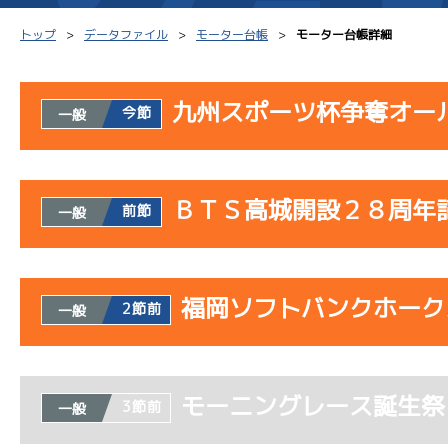
トップ
データファイル
モーター台帳
モーター台帳詳細
九州スポーツ杯争奪オー
今節
一般
シリーズインデックス
モーター台帳
得点率
使用者情報
レース結果一覧
ボートデータ
選手コ
ＢＴＳ高城開設２８周年
開催日
レース
前節
一般
出走表PDF
出目データ
企画番
1R
モーター抽選結果・
サンライズＶ戦
水面特性・進入コース別
使用者情報
08/10
前検タイムランキング
福岡ソフトバンクホーク
開催日
レース
2節前
一般
初日
進入コース別選手成績
スター候補選手
9R
予選
-
使用者情報
08/02
モーニングレース誕生祭
開催日
レース
短評
経験不足で大
3節前
一般
初日
7R
電気
…
電気一式
キャブ
…
キ