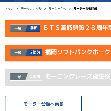
トップ
データファイル
モーター台帳
モーター台帳詳細
ＢＴＳ高城開設２８周年
前節
一般
シリーズインデックス
モーター台帳
得点率
使用者情報
レース結果一覧
ボートデータ
選手コ
福岡ソフトバンクホーク
開催日
レース
2節前
一般
出走表PDF
出目データ
企画番
4R
モーター抽選結果・
サンライズＹ戦
水面特性・進入コース別
使用者情報
08/02
前検タイムランキング
モーニングレース誕生祭
開催日
レース
3節前
一般
初日
進入コース別選手成績
スター候補選手
12R
ドリームレース
6R
予選
07/23
3R
モーター台帳へ戻る
初日
サンライズＸ戦
08/03
-