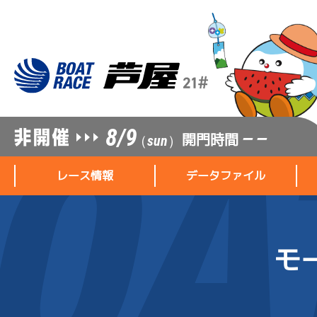
8/9
開門時間
— —
（sun）
レース情報
データファイル
モ
レース情報
データファイル