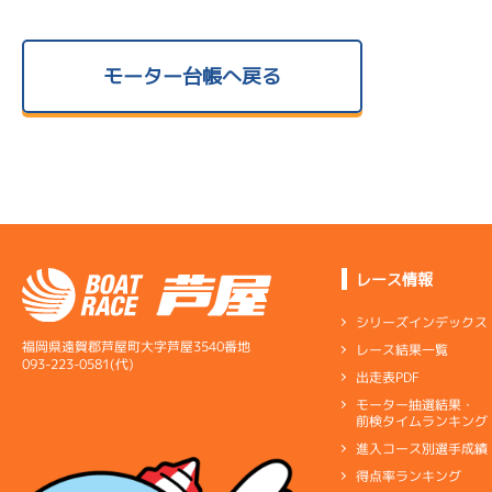
ドリームレース
6R
予選
07/23
3R
モーター台帳へ戻る
初日
サンライズＸ戦
08/03
-
２日目
A1
/
4366
8R
前沢 丈史
予選
2R
サンライズＷ戦
6.60
全国勝率
07/24
5R
4.70
２日目
B1
/
3305
当地勝率
サンライズＺ戦
7R
小野 信樹
08/04
予選
３日目
Ｄ
前節評価
レース情報
12R
4.04
全国勝率
準優勝戦
シリーズインデックス
2R
4.50
当地勝率
サンライズＷ戦
福岡県遠賀郡芦屋町大字芦屋3540番地
レース結果一覧
07/25
093-223-0581(代)
出走表PDF
-
３日目
Ｃ
前節評価
9R
08/05
モーター抽選結果・
予選特賞
前検タイムランキング
最終日
12R
進入コース別選手成績
優勝戦
得点率ランキング
5R