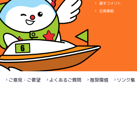
サンライズＺ戦
選手コメント
07/26
短評
スリットは持
企画番組
４日目
-
電気
…
電気一式
キャブ
…
キ
ペラ
…
プロペラ
ギヤ
…
ギヤ
1R
サンライズＶ戦
07/27
５日目
7R
一般
ご意見・ご要望
よくあるご質問
推奨環境
リンク集
1R
サンライズＶ戦
07/28
最終日
-
短評
足そのものは
電気
…
電気一式
キャブ
…
キ