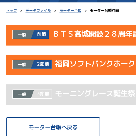
トップ
データファイル
モーター台帳
モーター台帳詳細
ＢＴＳ高城開設２８周年
前節
一般
シリーズインデックス
モーター台帳
得点率
使用者情報
レース結果一覧
ボートデータ
選手コ
福岡ソフトバンクホーク
開催日
レース
2節前
一般
出走表PDF
出目データ
企画番
-
モーター抽選結果・
水面特性・進入コース別
使用者情報
08/02
前検タイムランキング
モーニングレース誕生祭
開催日
レース
3節前
一般
初日
進入コース別選手成績
スター候補選手
8R
予選
-
07/23
1R
モーター台帳へ戻る
初日
サンライズＶ戦
9R
08/03