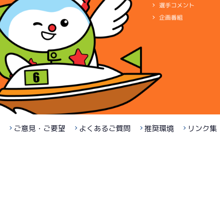
選手コメント
1R
企画番組
サンライズＶ戦
07/27
５日目
10R
準優勝戦
-
07/28
最終日
12R
優勝戦
ご意見・ご要望
よくあるご質問
推奨環境
リンク集
短評
直線系は自他
電気
…
電気一式
キャブ
…
キ
ペラ
…
プロペラ
ギヤ
…
ギヤ