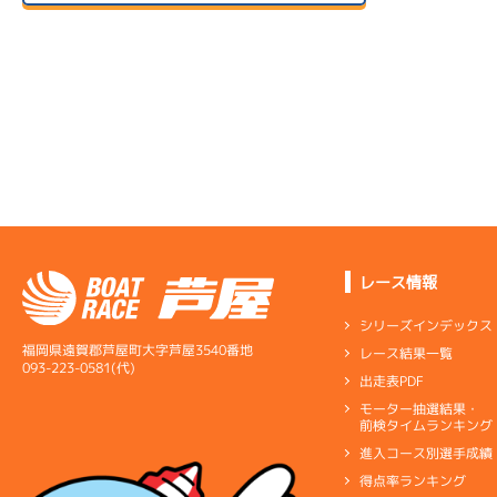
予選
２日目
A1
/
4072
10R
森永 淳
予選特賞
1R
サンライズＶ戦
7.12
全国勝率
07/24
4R
7.61
２日目
B1
/
4336
当地勝率
サンライズＹ戦
11R
松田 竜馬
08/04
予選特選
３日目
Ｂ
前節評価
11R
4.70
全国勝率
準優勝戦
1R
5.20
当地勝率
サンライズＶ戦
07/25
-
３日目
Ａ
前節評価
レース情報
8R
08/05
予選
最終日
シリーズインデックス
12R
福岡県遠賀郡芦屋町大字芦屋3540番地
レース結果一覧
優勝戦
093-223-0581(代)
2R
出走表PDF
サンライズＷ戦
07/26
モーター抽選結果・
短評
中堅上位を楽
前検タイムランキング
４日目
6R
進入コース別選手成績
電気
…
電気一式
キャブ
…
キ
予選
得点率ランキング
ペラ
…
プロペラ
ギヤ
…
ギヤ