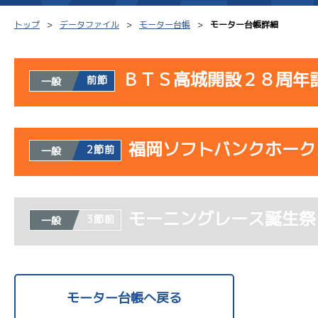
トップ
データファイル
モーター台帳
モーター台帳詳細
ＢＴＳ高城開設２８周年
前節
一般
シリーズインデックス
モーター台帳
得点率
使用者情報
レース結果一覧
ボートデータ
選手コ
福岡ソフトバンクホーク
開催日
レース
2節前
一般
出走表PDF
出目データ
企画番
5R
モーター抽選結果・
サンライズＺ戦
水面特性・進入コース別
使用者情報
08/02
前検タイムランキング
モーニングレース誕生祭
開催日
レース
3節前
一般
初日
進入コース別選手成績
スター候補選手
12R
ドリームレース
-
07/23
4R
モーター台帳へ戻る
初日
サンライズＹ戦
7R
08/03